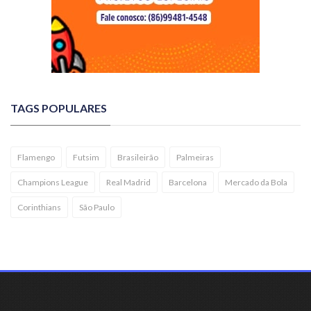
TAGS POPULARES
Flamengo
Futsim
Brasileirão
Palmeiras
Champions League
Real Madrid
Barcelona
Mercado da Bola
Corinthians
São Paulo