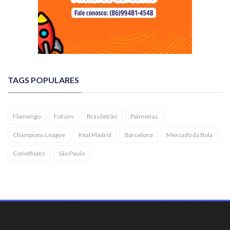
TAGS POPULARES
Flamengo
Futsim
Brasileirão
Palmeiras
Champions League
Real Madrid
Barcelona
Mercado da Bola
Corinthians
São Paulo