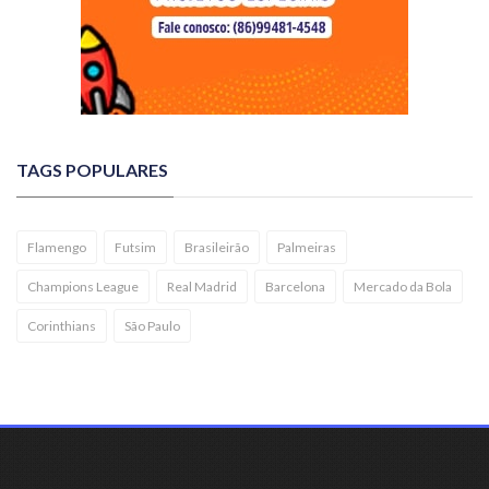
TAGS POPULARES
Flamengo
Futsim
Brasileirão
Palmeiras
Champions League
Real Madrid
Barcelona
Mercado da Bola
Corinthians
São Paulo