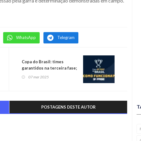
essão pela garra e determinação demonstradas em campo.
WhatsApp
Telegram
Copa do Brasil: times
garantidos na terceira fase;
confira próximo
07 mar 2025
T
POSTAGENS DESTE AUTOR