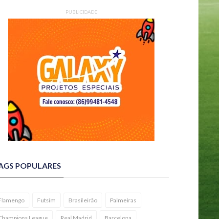
PUBLICIDADE
AGS POPULARES
Flamengo
Futsim
Brasileirão
Palmeiras
Champions League
Real Madrid
Barcelona