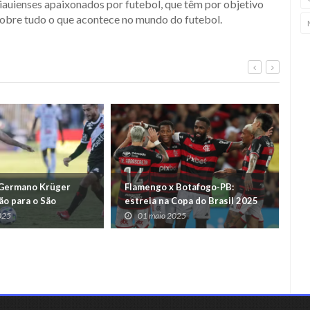
iauienses apaixonados por futebol, que têm por objetivo
obre tudo o que acontece no mundo do futebol.
Germano Krüger
Flamengo x Botafogo-PB:
CS
ão para o São
estreia na Copa do Brasil 2025
el
em São Luís
025
01 maio 2025