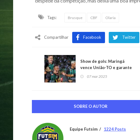
despede da competição, mas deixa uma boa impr
Tags:
Brusque
CBF
Olaria
Compartilhar
Facebook
Twitter
Show de gols: Maringá
vence União-TO e garante
vaga na próxima fase
07 mar 2025
SOBRE O AUTOR
Equipe Futsim
1224 Posts