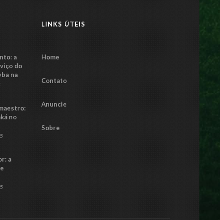
LINKS ÚTEIS
to: a
Home
rviço do
yba na
Contato
5
Anuncie
maestro:
aká no
Sobre
25
r: a
ue
25