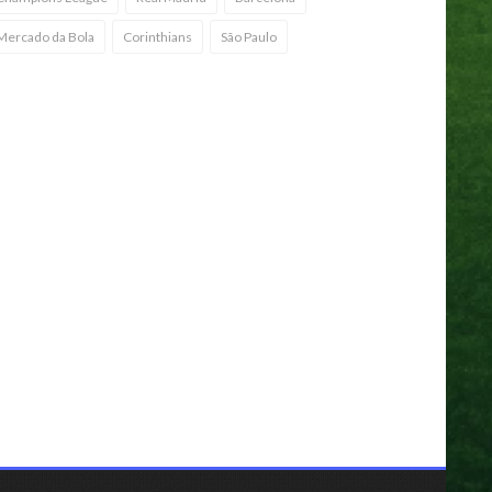
Mercado da Bola
Corinthians
São Paulo
A derruba o Grêmio em jogo
etrizante na Copa do Brasil
01 maio 2025