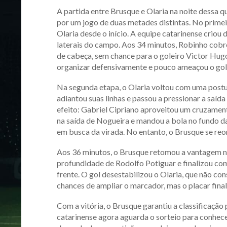
A partida entre Brusque e Olaria na noite dessa qu
por um jogo de duas metades distintas. No prime
Olaria desde o início. A equipe catarinense criou
laterais do campo. Aos 34 minutos, Robinho cobr
de cabeça, sem chance para o goleiro Victor Hugo.
organizar defensivamente e pouco ameaçou o gol
Na segunda etapa, o Olaria voltou com uma postu
adiantou suas linhas e passou a pressionar a saída
efeito: Gabriel Cipriano aproveitou um cruzament
na saída de Nogueira e mandou a bola no fundo da
em busca da virada. No entanto, o Brusque se reor
Aos 36 minutos, o Brusque retomou a vantagem n
profundidade de Rodolfo Potiguar e finalizou co
frente. O gol desestabilizou o Olaria, que não co
chances de ampliar o marcador, mas o placar final 
Com a vitória, o Brusque garantiu a classificação
catarinense agora aguarda o sorteio para conhecer