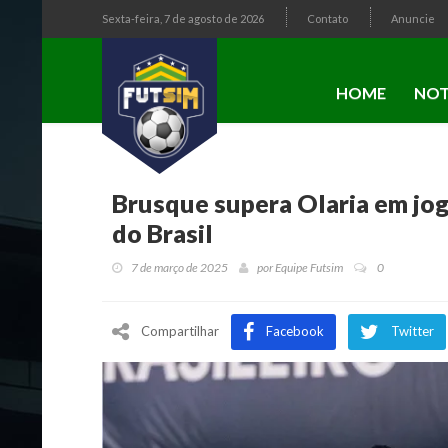
Sexta-feira, 7 de agosto de 2026
Contato
Anuncie
HOME
NOT
Brusque supera Olaria em jo
do Brasil
7 de março de 2025
por
Equipe Futsim
0
Compartilhar
Facebook
Twitter