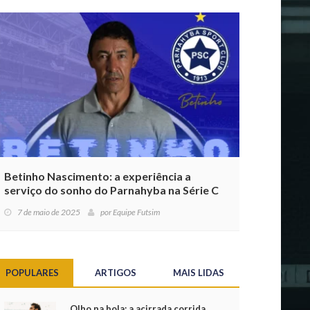
Betinho Nascimento: a experiência a
serviço do sonho do Parnahyba na Série C
7 de maio de 2025
por
Equipe Futsim
POPULARES
ARTIGOS
MAIS LIDAS
Olho na bola: a acirrada corrida