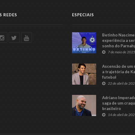
S REDES
ESPECIAIS
Betinho Nascimen
experiência a se
sonho do Parnah
Série C
7 de maio de 202
Ascensão de um 
a trajetória de K
futebol
22 de abril de 20
Adriano Imperado
saga de um craq
brasileiro
14 de abril de 20