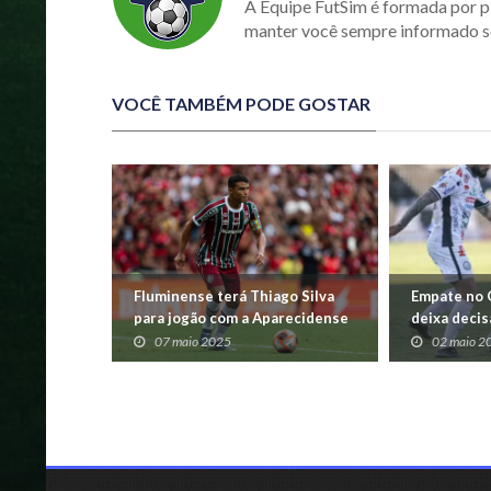
A Equipe FutSim é formada por p
manter você sempre informado s
VOCÊ TAMBÉM PODE GOSTAR
Fluminense terá Thiago Silva
Empate no 
para jogão com a Aparecidense
deixa decis
no DF
Januário
07 maio 2025
02 maio 2