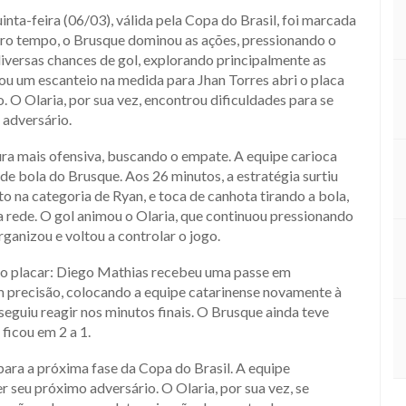
inta-feira (06/03), válida pela Copa do Brasil, foi marcada
iro tempo, o Brusque dominou as ações, pressionando o
 diversas chances de gol, explorando principalmente as
ou um escanteio na medida para Jhan Torres abri o placa
 O Olaria, por sua vez, encontrou dificuldades para se
 adversário.
ra mais ofensiva, buscando o empate. A equipe carioca
 de bola do Brusque. Aos 26 minutos, a estratégia surtiu
o na categoria de Ryan, e toca de canhota tirando a bola,
 rede. O gol animou o Olaria, que continuou pressionando
ganizou e voltou a controlar o jogo.
o placar: Diego Mathias recebeu uma passe em
m precisão, colocando a equipe catarinense novamente à
nseguiu reagir nos minutos finais. O Brusque ainda teve
ficou em 2 a 1.
 para a próxima fase da Copa do Brasil. A equipe
 seu próximo adversário. O Olaria, por sua vez, se