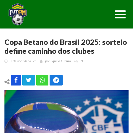
Toggl
navig
Copa Betano do Brasil 2025: sorteio
define caminho dos clubes
7 de abril de 2025
por
Equipe Futsim
0