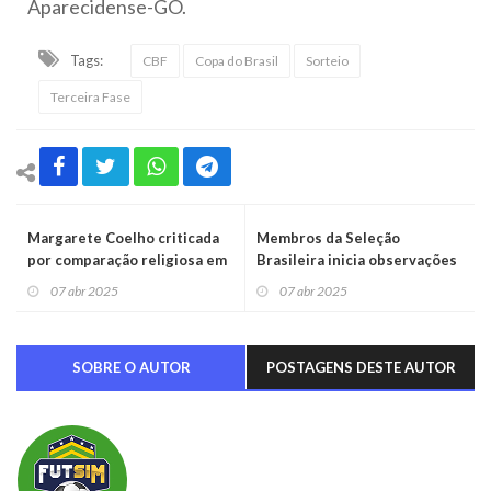
Aparecidense-GO.
Tags:
CBF
Copa do Brasil
Sorteio
Terceira Fase
Margarete Coelho criticada
Membros da Seleção
por comparação religiosa em
Brasileira inicia observações
debate político
para as Eliminatórias
07 abr 2025
07 abr 2025
SOBRE O AUTOR
POSTAGENS DESTE AUTOR