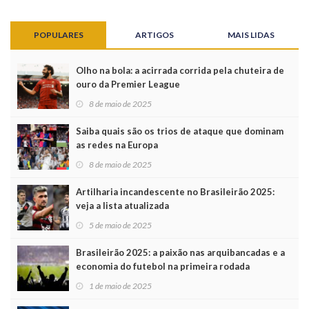
POPULARES
ARTIGOS
MAIS LIDAS
Olho na bola: a acirrada corrida pela chuteira de
ouro da Premier League
8 de maio de 2025
Saiba quais são os trios de ataque que dominam
as redes na Europa
8 de maio de 2025
Artilharia incandescente no Brasileirão 2025:
veja a lista atualizada
5 de maio de 2025
Brasileirão 2025: a paixão nas arquibancadas e a
economia do futebol na primeira rodada
1 de maio de 2025