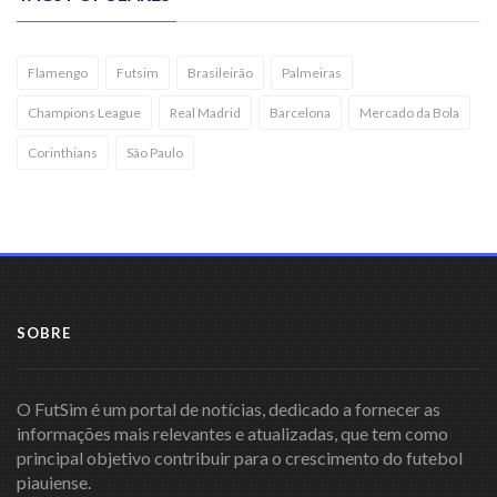
Flamengo
Futsim
Brasileirão
Palmeiras
Champions League
Real Madrid
Barcelona
Mercado da Bola
Corinthians
São Paulo
SOBRE
O FutSim é um portal de notícias, dedicado a fornecer as
informações mais relevantes e atualizadas, que tem como
principal objetivo contribuir para o crescimento do futebol
piauiense.