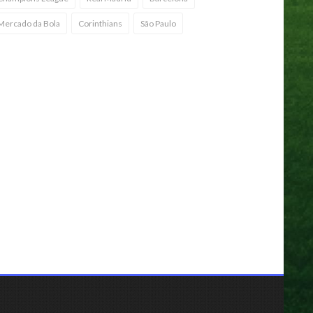
Mercado da Bola
Corinthians
São Paulo
gador do América MG é preso
r injúria racial após partida
 Série B
05 maio 2025