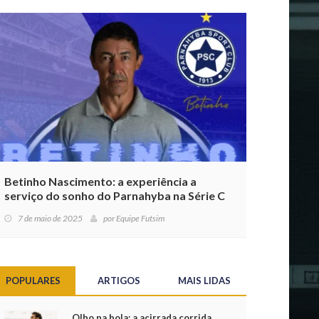
Betinho Nascimento: a experiência a
serviço do sonho do Parnahyba na Série C
7 de maio de 2025
por
Equipe Futsim
POPULARES
ARTIGOS
MAIS LIDAS
Olho na bola: a acirrada corrida