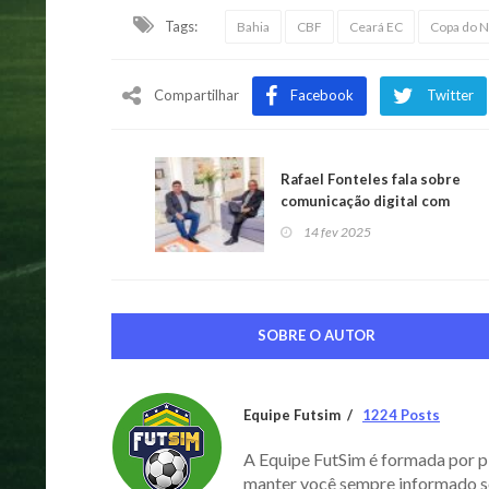
Tags:
Bahia
CBF
Ceará EC
Copa do 
Compartilhar
Facebook
Twitter
Rafael Fonteles fala sobre
comunicação digital com
Helder Eugênio
14 fev 2025
SOBRE O AUTOR
Equipe Futsim
1224 Posts
A Equipe FutSim é formada por p
manter você sempre informado s