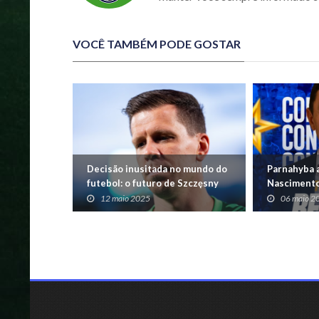
VOCÊ TAMBÉM PODE GOSTAR
Decisão inusitada no mundo do
Parnahyba 
futebol: o futuro de Szczęsny
Nascimento
nas mãos da esposa
para a Séri
12 maio 2025
06 maio 2