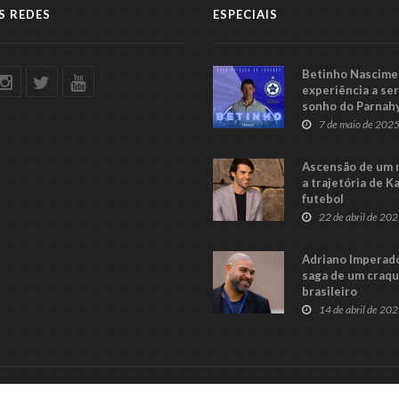
S REDES
ESPECIAIS
Betinho Nascimen
experiência a se
sonho do Parnah
Série C
7 de maio de 202
Ascensão de um 
a trajetória de K
futebol
22 de abril de 20
Adriano Imperado
saga de um craq
brasileiro
14 de abril de 20