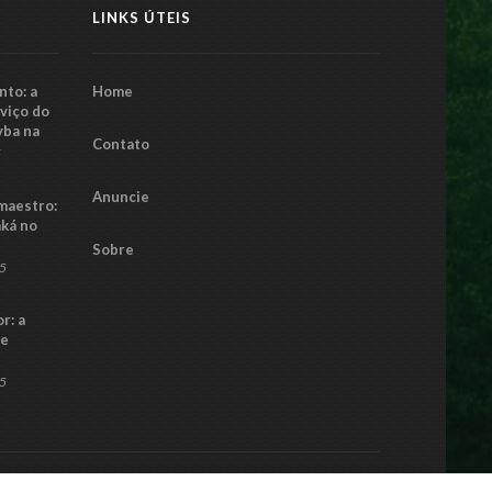
LINKS ÚTEIS
to: a
Home
rviço do
yba na
Contato
5
Anuncie
maestro:
aká no
Sobre
25
r: a
ue
25