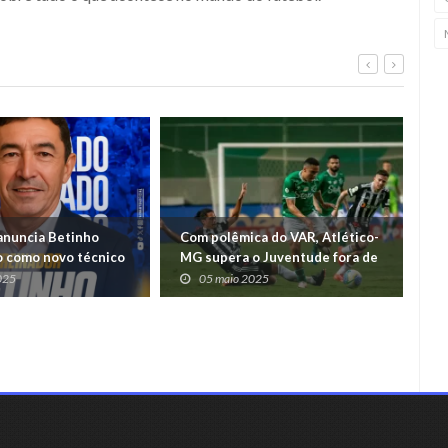
anuncia Betinho
Com polêmica do VAR, Atlético-
Jo
 como novo técnico
MG supera o Juventude fora de
po
e D
casa
da
025
05 maio 2025