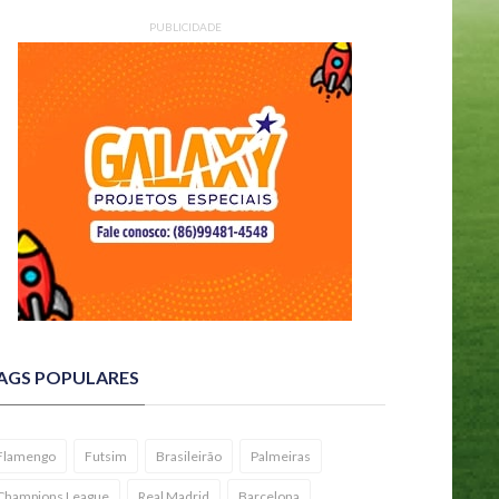
PUBLICIDADE
AGS POPULARES
Flamengo
Futsim
Brasileirão
Palmeiras
Champions League
Real Madrid
Barcelona