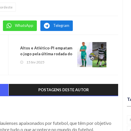
Nordeste
WhatsApp
Telegram
Altos e Atlético-PI empatam
o jogo pela última rodada do
Campeonato Piauiense 2025
15 fev 2025
POSTAGENS DESTE AUTOR
T
iauienses apaixonados por futebol, que têm por objetivo
obre tudo o que acontece no mundo do futebol.