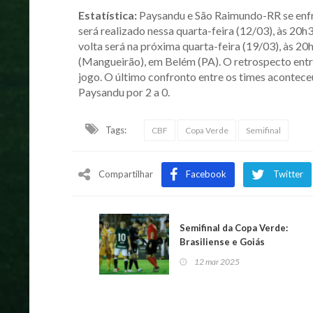
Estatística:
Paysandu e São Raimundo-RR se enfr
será realizado nessa quarta-feira (12/03), às 20h
volta será na próxima quarta-feira (19/03), às 20
(Mangueirão), em Belém (PA). O retrospecto entre
jogo. O último confronto entre os times acontece
Paysandu por 2 a 0.
Tags:
CBF
Copa Verde
Semifinal
Compartilhar
Facebook
Twitter
Semifinal da Copa Verde:
Brasiliense e Goiás
empatam em jogo
12 mar 2025
eletrizante