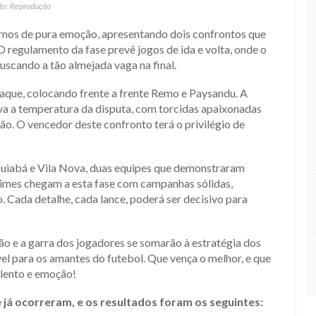
to: Reprodução
rnos de pura emoção, apresentando dois confrontos que
O regulamento da fase prevê jogos de ida e volta, onde o
uscando a tão almejada vaga na final.
aque, colocando frente a frente Remo e Paysandu. A
leva a temperatura da disputa, com torcidas apaixonadas
ão. O vencedor deste confronto terá o privilégio de
uiabá e Vila Nova, duas equipes que demonstraram
times chegam a esta fase com campanhas sólidas,
 Cada detalhe, cada lance, poderá ser decisivo para
xão e a garra dos jogadores se somarão à estratégia dos
el para os amantes do futebol. Que vença o melhor, e que
alento e emoção!
 já ocorreram, e os resultados foram os seguintes: