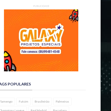
PUBLICIDADE
AGS POPULARES
Flamengo
Futsim
Brasileirão
Palmeiras
Champions League
Real Madrid
Barcelona