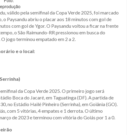
Foto:
eprodução
u, válido pela semifinal da Copa Verde 2025, foi marcado
, o Paysandu abriu o placar aos 18 minutos com gol de
os com gol de Ygor. O Paysandu voltou a ficar na frente
 tempo, o São Raimundo-RR pressionou em busca do
. O jogo terminou empatado em 2 a 2.
orário e o local:
(Serrinha)
 semifinal da Copa Verde 2025. O primeiro jogo será
Estádio Boca do Jacaré, em Taguatinga (DF). A partida de
h30, no Estádio Hailé Pinheiro (Serrinha), em Goiânia (GO).
ás, com 5 vitórias, 4 empates e 1 derrota. O último
março de 2023 e terminou com vitória do Goiás por 1 a 0.
eirão