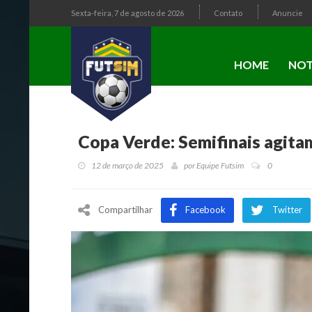
Sexta-feira, 7 de agosto de 2026
Contato
Anuncie
HOME
NOT
Copa Verde: Semifinais agita
12 de março de 2025
por
Equipe Futsim
0
Compartilhar
Facebook
Twitter