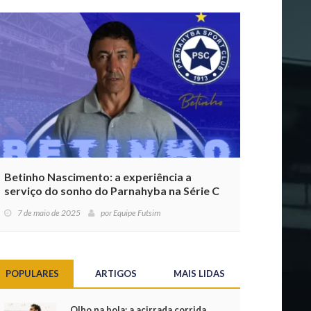
Betinho Nascimento: a experiência a
serviço do sonho do Parnahyba na Série C
7 de maio de 2025
por
Equipe Futsim
POPULARES
ARTIGOS
MAIS LIDAS
Olho na bola: a acirrada corrida