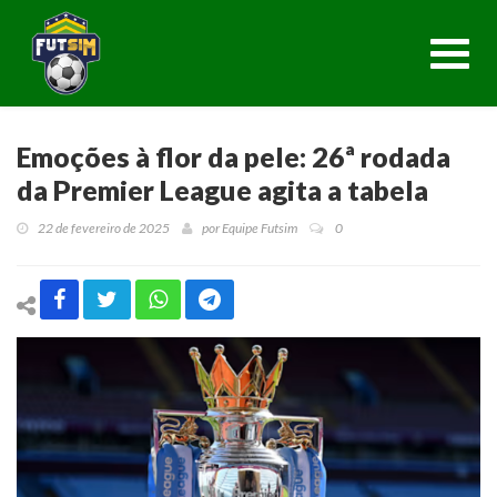
Toggl
navig
Emoções à flor da pele: 26ª rodada
da Premier League agita a tabela
22 de fevereiro de 2025
por
Equipe Futsim
0