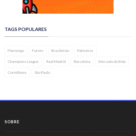
TAGS POPULARES
Flamengo
Futsim
Brasileirão
Palmeiras
Champions League
Real Madrid
Barcelona
Mercado da Bola
Corinthians
São Paulo
SOBRE