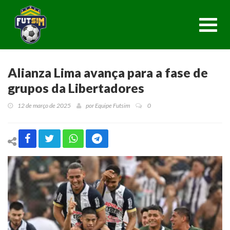
Toggl
navig
Alianza Lima avança para a fase de
grupos da Libertadores
12 de março de 2025
por
Equipe Futsim
0