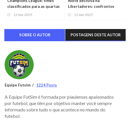
Champions League: times
Noite decisiva na
classificados para as quartas
Libertadores: confrontos
de final definidos
definem próximos
12 mar 2025
12 mar 2025
classificados
SOBRE O AUTOR
POSTAGENS DESTE AUTOR
Equipe Futsim
1224 Posts
A Equipe FutSim é formada por piauienses apaixonados
por futebol, que têm por objetivo manter você sempre
informado sobre tudo o que acontece no mundo do
futebol.