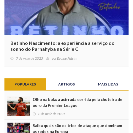
Betinho Nascimento: a experiência a serviço do
sonho do Parnahyba na Série C
7 de maio de 2025
por
Equipe Futsim
POPULARES
ARTIGOS
MAIS LIDAS
Olho na bola: a acirrada corrida pela chuteira de
ouro da Premier League
8 de maio de 2025
Saiba quais são os trios de ataque que dominam
as redes na Europa