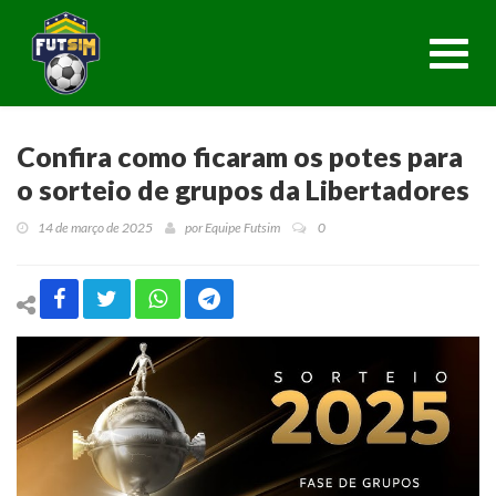
Toggl
navig
Confira como ficaram os potes para
o sorteio de grupos da Libertadores
14 de março de 2025
por
Equipe Futsim
0