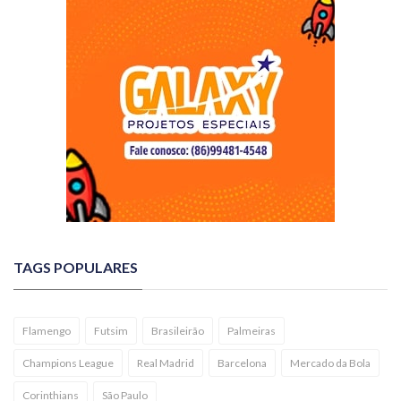
TAGS POPULARES
Flamengo
Futsim
Brasileirão
Palmeiras
Champions League
Real Madrid
Barcelona
Mercado da Bola
Corinthians
São Paulo