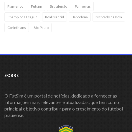
Flamengo
Futsim
Brasileirão
Palmeiras
Champions League
Real Madrid
Barcelona
Mercado da Bola
Corinthians
São Paulo
SOBRE
O FutSim é um portal de notícias, dedicado a fornecer as
informações mais relevantes e atualizadas, que tem como
principal objetivo contribuir para o crescimento do futebol
piauiense.