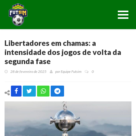
Toggl
navig
Libertadores em chamas: a
intensidade dos jogos de volta da
segunda fase
28 de fevereiro de 2025
por
Equipe Futsim
0