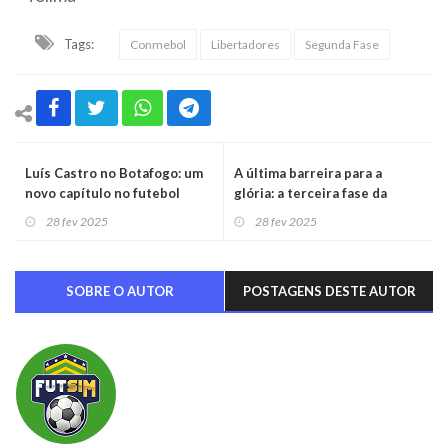
Tags:
Conmebol
Libertadores
Segunda Fase
Luís Castro no Botafogo: um
A última barreira para a
novo capítulo no futebol
glória: a terceira fase da
brasileiro
Libertadores 2025
28 fev 2025
28 fev 2025
SOBRE O AUTOR
POSTAGENS DESTE AUTOR