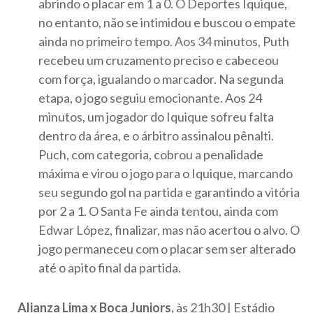
abrindo o placar em 1 a 0. O Deportes Iquique,
no entanto, não se intimidou e buscou o empate
ainda no primeiro tempo. Aos 34 minutos, Puth
recebeu um cruzamento preciso e cabeceou
com força, igualando o marcador. Na segunda
etapa, o jogo seguiu emocionante. Aos 24
minutos, um jogador do Iquique sofreu falta
dentro da área, e o árbitro assinalou pênalti.
Puch, com categoria, cobrou a penalidade
máxima e virou o jogo para o Iquique, marcando
seu segundo gol na partida e garantindo a vitória
por 2 a 1. O Santa Fe ainda tentou, ainda com
Edwar López, finalizar, mas não acertou o alvo. O
jogo permaneceu com o placar sem ser alterado
até o apito final da partida.
Alianza Lima x Boca Juniors,
às 21h30 | Estádio