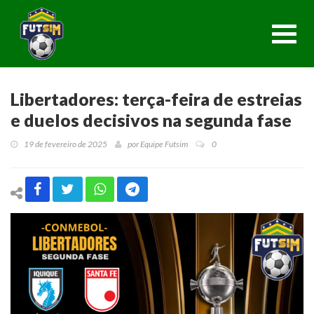
Toggl
navig
Libertadores: terça-feira de estreias
e duelos decisivos na segunda fase
19 de fevereiro de 2025
por
Equipe Futsim
0