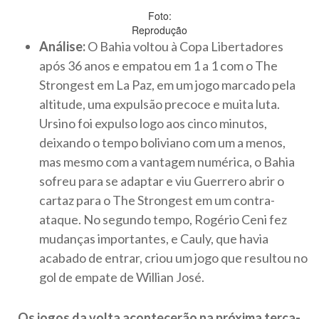
Foto:
Reprodução
Análise:
O Bahia voltou à Copa Libertadores
após 36 anos e empatou em 1 a 1 com o The
Strongest em La Paz, em um jogo marcado pela
altitude, uma expulsão precoce e muita luta.
Ursino foi expulso logo aos cinco minutos,
deixando o tempo boliviano com um a menos,
mas mesmo com a vantagem numérica, o Bahia
sofreu para se adaptar e viu Guerrero abrir o
cartaz para o The Strongest em um contra-
ataque. No segundo tempo, Rogério Ceni fez
mudanças importantes, e Cauly, que havia
acabado de entrar, criou um jogo que resultou no
gol de empate de Willian José.
Os jogos da volta acontecerão na próxima terça-