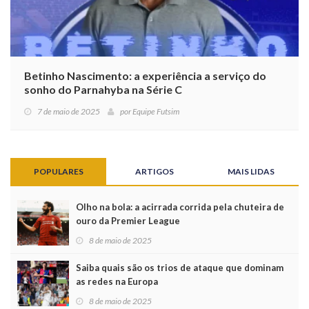
Betinho Nascimento: a experiência a serviço do
sonho do Parnahyba na Série C
7 de maio de 2025
por
Equipe Futsim
POPULARES
ARTIGOS
MAIS LIDAS
Olho na bola: a acirrada corrida pela chuteira de
ouro da Premier League
8 de maio de 2025
Saiba quais são os trios de ataque que dominam
as redes na Europa
8 de maio de 2025