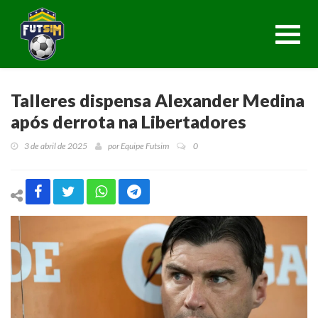
Toggl
navig
Talleres dispensa Alexander Medina
após derrota na Libertadores
3 de abril de 2025
por
Equipe Futsim
0