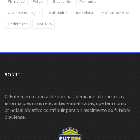
Flamengo
Futsim
Brasileirão
Palmeiras
Champions League
Real Madrid
Barcelona
Mercado da Bola
Corinthians
São Paulo
SOBRE
O FutSim é um portal de notícias, dedicado a fornecer as
informações mais relevantes e atualizadas, que tem como
principal objetivo contribuir para o crescimento do futebol
piauiense.