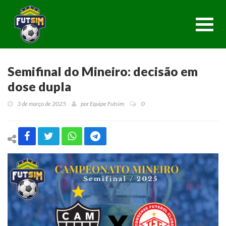
Toggl
navig
Semifinal do Mineiro: decisão em
dose dupla
3 de março de 2025
por
Equipe Futsim
0