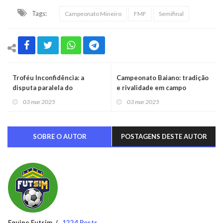
Tags:
Campeonato Mineiro
FMF
Semifinal
Troféu Inconfidência: a
Campeonato Baiano: tradição
disputa paralela do
e rivalidade em campo
Campeonato Mineiro
03 mar 2025
03 mar 2025
SOBRE O AUTOR
POSTAGENS DESTE AUTOR
Equipe Futsim
1224 Posts