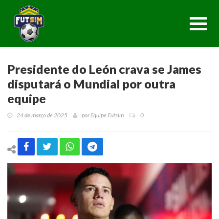
Toggl
navig
Presidente do León crava se James
disputará o Mundial por outra
equipe
24 de março de 2025
por
Equipe Futsim
0