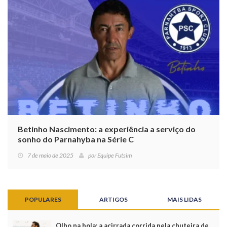
Betinho Nascimento: a experiência a serviço do
sonho do Parnahyba na Série C
7 de maio de 2025
por
Equipe Futsim
POPULARES
ARTIGOS
MAIS LIDAS
Olho na bola: a acirrada corrida pela chuteira de