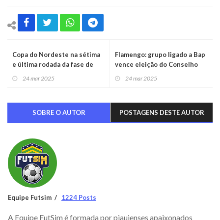
Copa do Nordeste na sétima
Flamengo: grupo ligado a Bap
e última rodada da fase de
vence eleição do Conselho
grupos
Fiscal
24 mar 2025
24 mar 2025
SOBRE O AUTOR
POSTAGENS DESTE AUTOR
Equipe Futsim
1224 Posts
A Equipe FutSim é formada por piauienses apaixonados