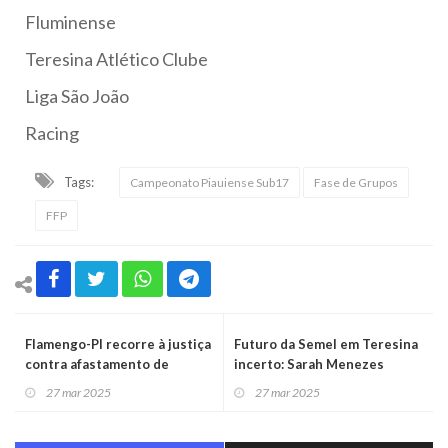
Fluminense
Teresina Atlético Clube
Liga São João
Racing
Tags:
Campeonato Piauiense Sub17
Fase de Grupos
FFP
Flamengo-PI recorre à justiça
Futuro da Semel em Teresina
contra afastamento de
incerto: Sarah Menezes
presidente do clube
considera deixar o cargo
27 mar 2025
27 mar 2025