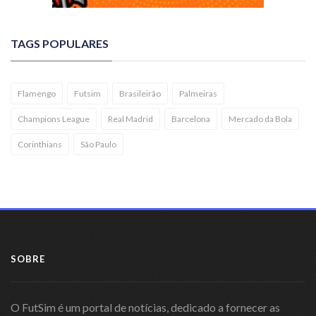
TAGS POPULARES
Flamengo
Futsim
Brasileirão
Palmeiras
Champions League
Real Madrid
Barcelona
Mercado da Bola
Corinthians
São Paulo
SOBRE
O FutSim é um portal de notícias, dedicado a fornecer as