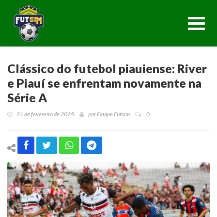
Toggl
navig
Clássico do futebol piauiense: River
e Piauí se enfrentam novamente na
Série A
21 de fevereiro de 2025
por
Equipe Futsim
0