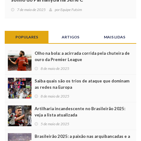
7 de maio de 2025
por
Equipe Futsim
POPULARES
ARTIGOS
MAIS LIDAS
Olho na bola: a acirrada corrida pela chuteira de
ouro da Premier League
8 de maio de 2025
Saiba quais são os trios de ataque que dominam
as redes na Europa
8 de maio de 2025
Artilharia incandescente no Brasileirão 2025:
veja a lista atualizada
5 de maio de 2025
Brasileirão 2025: a paixão nas arquibancadas e a