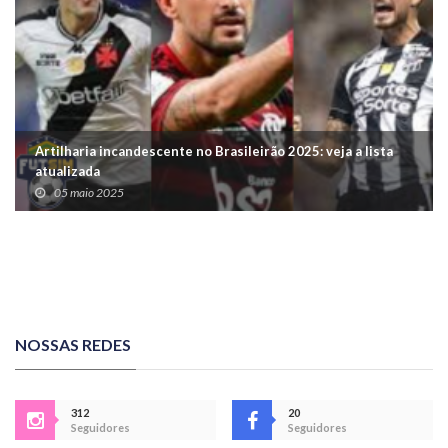
Artilharia incandescente no Brasileirão 2025: veja a lista
atualizada
05 maio 2025
NOSSAS REDES
312
20
Seguidores
Seguidores