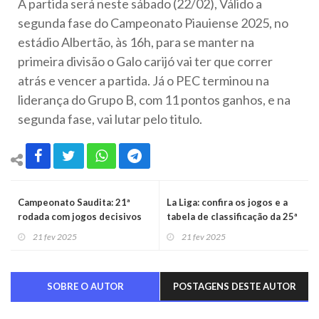
A partida será neste sábado (22/02), Válido a
segunda fase do Campeonato Piauiense 2025, no
estádio Albertão, às 16h, para se manter na
primeira divisão o Galo carijó vai ter que correr
atrás e vencer a partida. Já o PEC terminou na
liderança do Grupo B, com 11 pontos ganhos, e na
segunda fase, vai lutar pelo titulo.
Campeonato Saudita: 21ª
La Liga: confira os jogos e a
rodada com jogos decisivos
tabela de classificação da 25ª
rodada
21 fev 2025
21 fev 2025
SOBRE O AUTOR
POSTAGENS DESTE AUTOR