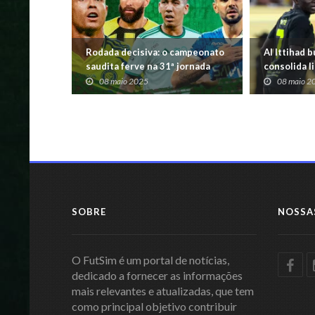
Rodada decisiva: o campeonato
Al Ittihad 
saudita ferve na 31ª jornada
consolida l
Nassr
08 maio 2025
08 maio 2
SOBRE
NOSSA
O FutSim é um portal de notícias,
dedicado a fornecer as informações
mais relevantes e atualizadas, que tem
como principal objetivo contribuir