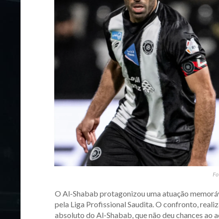
Fo
O Al-Shabab protagonizou uma atuação memorável
pela Liga Profissional Saudita. O confronto, rea
absoluto do Al-Shabab, que não deu chances ao a