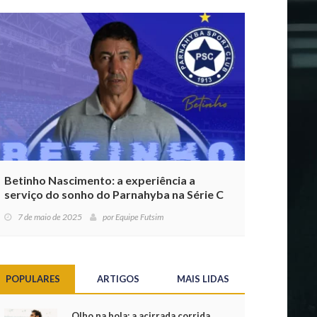
Betinho Nascimento: a experiência a
serviço do sonho do Parnahyba na Série C
7 de maio de 2025
por
Equipe Futsim
POPULARES
ARTIGOS
MAIS LIDAS
Olho na bola: a acirrada corrida