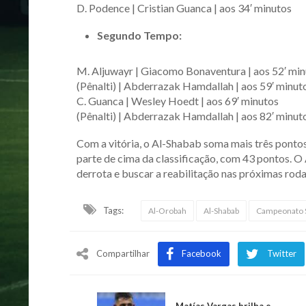
D. Podence | Cristian Guanca | aos 34′ minutos
Segundo Tempo:
M. Aljuwayr | Giacomo Bonaventura | aos 52′ mi
(Pênalti) | Abderrazak Hamdallah | aos 59′ minut
C. Guanca | Wesley Hoedt | aos 69′ minutos
(Pênalti) | Abderrazak Hamdallah | aos 82′ minut
Com a vitória, o Al-Shabab soma mais três pontos 
parte de cima da classificação, com 43 pontos. O 
derrota e buscar a reabilitação nas próximas rod
Tags:
Al-Orobah
Al-Shabab
Campeonato 
Compartilhar
Facebook
Twitter