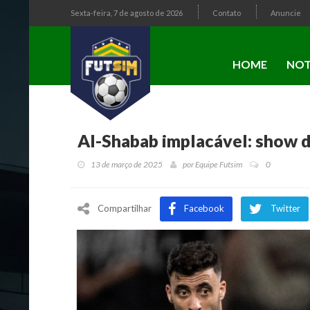
Sexta-feira, 7 de agosto de 2026
Contato
Anuncie
HOME
NOT
Al-Shabab implacável: show d
13 de março de 2025
por
Equipe Futsim
0
Compartilhar
Facebook
Twitter