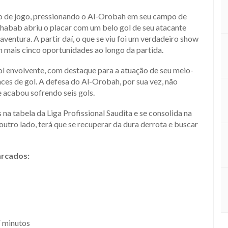
tmo de jogo, pressionando o Al-Orobah em seu campo de
Shabab abriu o placar com um belo gol de seu atacante
ntura. A partir daí, o que se viu foi um verdadeiro show
 mais cinco oportunidades ao longo da partida.
l envolvente, com destaque para a atuação de seu meio-
ces de gol. A defesa do Al-Orobah, por sua vez, não
 acabou sofrendo seis gols.
na tabela da Liga Profissional Saudita e se consolida na
outro lado, terá que se recuperar da dura derrota e buscar
arcados:
′ minutos