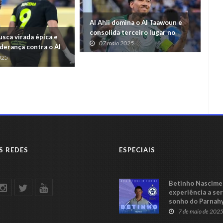
Al Ahli domina o Al Taawoun e
Ma
consolida terceiro lugar no
am
busca virada épica e
Campeonato Saudita
ex
07 maio 2025
iderança contra o Al
025
S REDES
ESPECIAIS
Betinho Nascimen
experiência a se
sonho do Parnah
Série C
7 de maio de 202