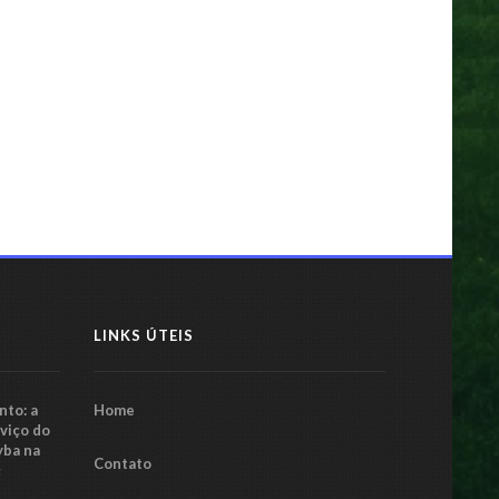
ssacre em Riade: Al Hilal
plia vantagem com vitória
plosiva sobre o Al Raed
07 maio 2025
LINKS ÚTEIS
to: a
Home
rviço do
yba na
Contato
5