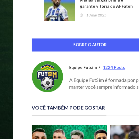
Matías Vargas brilha e
garante vitória do Al-Fateh
sobre o Al-Raed
13 mar 2025
SOBRE O AUTOR
Equipe Futsim
1224 Posts
A Equipe FutSim é formada por p
manter você sempre informado s
VOCÊ TAMBÉM PODE GOSTAR