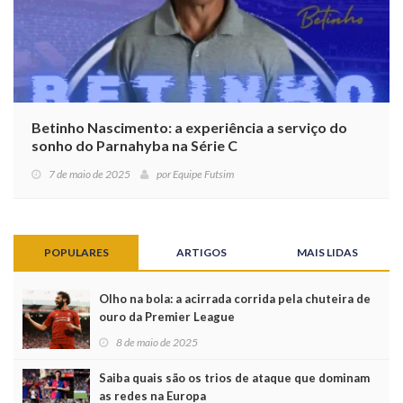
Betinho Nascimento: a experiência a serviço do
sonho do Parnahyba na Série C
7 de maio de 2025
por
Equipe Futsim
POPULARES
ARTIGOS
MAIS LIDAS
Olho na bola: a acirrada corrida pela chuteira de
ouro da Premier League
8 de maio de 2025
Saiba quais são os trios de ataque que dominam
as redes na Europa