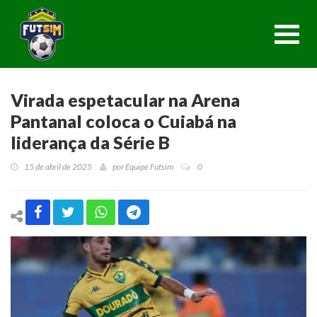
Toggl
navig
Virada espetacular na Arena
Pantanal coloca o Cuiabá na
liderança da Série B
15 de abril de 2025
por
Equipe Futsim
0