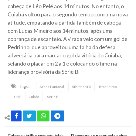
cabeça de Léo Pelé aos 14 minutos. No entanto, o
Cuiabá voltou para o segundo tempo com uma nova
atitude, empatando a partida também de cabeça
com Lucas Mineiro aos 14 minutos, após uma
cobrança de escanteio. A virada veio com um gol de
Pedrinho, que aproveitou uma falha da defesa
adversária para marcar o gol da vitória do Cuiabá,
selando o placar em 2 a 1 e colocando o time na
liderança provisória da Série B.
Tags:
Arena Pantanal
Athletico PR
Brasileirão
CBF
Cuiabá
Série B
Guirassy brilha com hat-trick,
Flamengo se pronuncia sobre