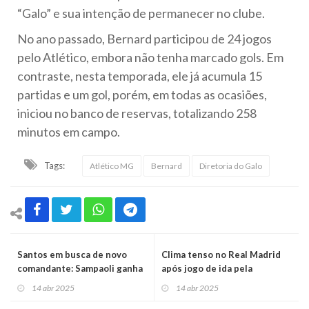
“Galo” e sua intenção de permanecer no clube.
No ano passado, Bernard participou de 24 jogos
pelo Atlético, embora não tenha marcado gols. Em
contraste, nesta temporada, ele já acumula 15
partidas e um gol, porém, em todas as ocasiões,
iniciou no banco de reservas, totalizando 258
minutos em campo.
Tags:
Atlético MG
Bernard
Diretoria do Galo
Santos em busca de novo
Clima tenso no Real Madrid
comandante: Sampaoli ganha
após jogo de ida pela
força, mas divide opiniões
Champions League
14 abr 2025
14 abr 2025