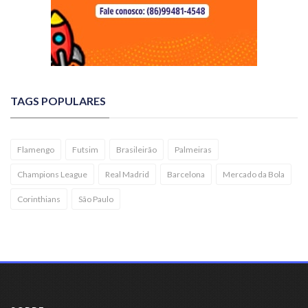
TAGS POPULARES
Flamengo
Futsim
Brasileirão
Palmeiras
Champions League
Real Madrid
Barcelona
Mercado da Bola
Corinthians
São Paulo