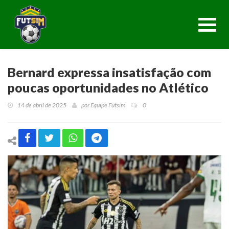
Toggl
navig
Bernard expressa insatisfação com
poucas oportunidades no Atlético
14 de abril de 2025
por
Equipe Futsim
0