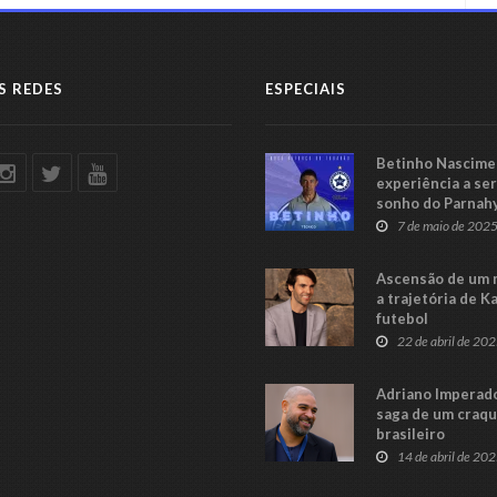
S REDES
ESPECIAIS
Betinho Nascimen
experiência a se
sonho do Parnah
Série C
7 de maio de 202
Ascensão de um 
a trajetória de K
futebol
22 de abril de 20
Adriano Imperado
saga de um craq
brasileiro
14 de abril de 20