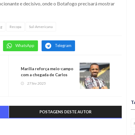
mocionante e decisivo, onde o Botafogo precisará mostrar
ng
Recopa
Sul-Americana
WhatsApp
Telegram
Marília reforça meio-campo
com a chegada de Carlos
Alberto
27 fev 2025
T
POSTAGENS DESTE AUTOR