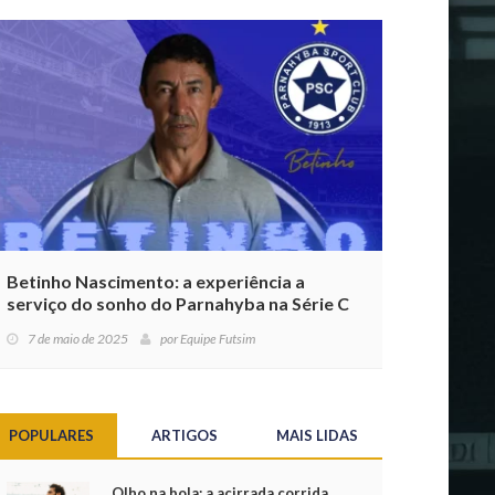
Betinho Nascimento: a experiência a
serviço do sonho do Parnahyba na Série C
7 de maio de 2025
por
Equipe Futsim
POPULARES
ARTIGOS
MAIS LIDAS
Olho na bola: a acirrada corrida