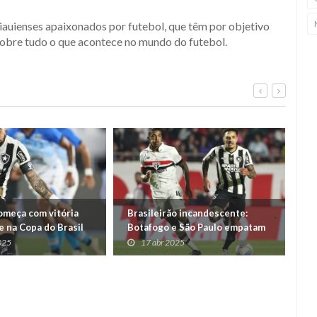
iauienses apaixonados por futebol, que têm por objetivo
obre tudo o que acontece no mundo do futebol.
omeça com vitória
Brasileirão incandescente:
Re
 na Copa do Brasil
Botafogo e São Paulo empatam
Ba
em jogo no Engenhão
Bo
025
17 abr 2025