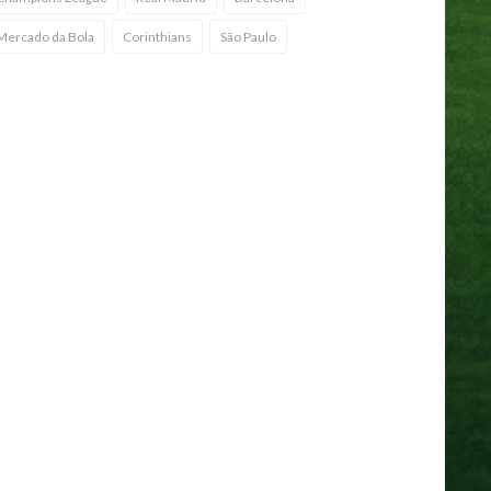
Mercado da Bola
Corinthians
São Paulo
viravolta no tratamento de
stos: cirurgia descartada no
tafogo
15 abr 2025