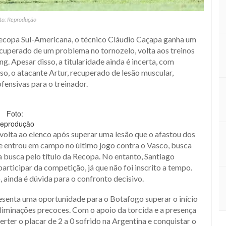
to: Reprodução
Recopa Sul-Americana, o técnico Cláudio Caçapa ganha um
ecuperado de um problema no tornozelo, volta aos treinos
ng. Apesar disso, a titularidade ainda é incerta, com
so, o atacante Artur, recuperado de lesão muscular,
ensivas para o treinador.
Foto:
eprodução
volta ao elenco após superar uma lesão que o afastou dos
e entrou em campo no último jogo contra o Vasco, busca
a busca pelo título da Recopa. No entanto, Santiago
rticipar da competição, já que não foi inscrito a tempo.
ainda é dúvida para o confronto decisivo.
esenta uma oportunidade para o Botafogo superar o início
liminações precoces. Com o apoio da torcida e a presença
rter o placar de 2 a 0 sofrido na Argentina e conquistar o