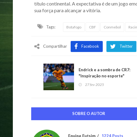
título continental. A expectativa é de um jogo e
sua força para alcançar a vitória.
Tags:
Botafogo
CBF
Conmebol
Raci
Compartilhar
Facebook
Twitter
Endrick e a sombra de CR7:
"Inspiração no esporte"
27 fev 2025
SOBRE O AUTOR
Equipe Futsim
1224 Posts