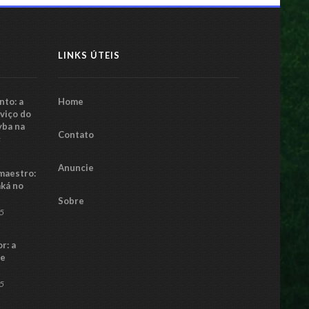
LINKS ÚTEIS
to: a
Home
rviço do
yba na
Contato
5
Anuncie
maestro:
aká no
Sobre
25
r: a
ue
25