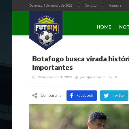
Domingo, 9 de agosto de 2026
Contato
Anuncie
HOME
NOT
Botafogo busca virada histór
importantes
27 de fevereiro de 2025
por
Equipe Futsim
0
Compartilhar
Facebook
Twitter