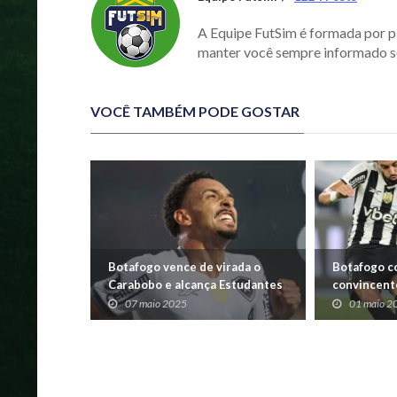
A Equipe FutSim é formada por p
manter você sempre informado s
VOCÊ TAMBÉM PODE GOSTAR
Botafogo vence de virada o
Botafogo c
Carabobo e alcança Estudantes
convincente
no grupo A da Libertadores
07 maio 2025
01 maio 2