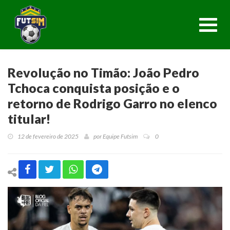
Toggl
navig
Revolução no Timão: João Pedro
Tchoca conquista posição e o
retorno de Rodrigo Garro no elenco
titular!
12 de fevereiro de 2025
por
Equipe Futsim
0