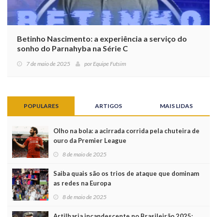
Betinho Nascimento: a experiência a serviço do
sonho do Parnahyba na Série C
7 de maio de 2025
por
Equipe Futsim
POPULARES
ARTIGOS
MAIS LIDAS
Olho na bola: a acirrada corrida pela chuteira de
ouro da Premier League
8 de maio de 2025
Saiba quais são os trios de ataque que dominam
as redes na Europa
8 de maio de 2025
Artilharia incandescente no Brasileirão 2025: