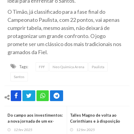
ideal para enfrentar o Santos.
O Timão, já classificado para a fase final do
Campeonato Paulista, com 22 pontos, vai apenas
cumprir tabela, mesmo assim, não deixará de
protagonizar um grande confronto. O jogo
promete ser um clássico dos mais tradicionais nos
gramados da Fiel.
Tags:
FPF
Neo Quimica Arena
Paulista
Santos
Do campo aos investimentos:
Talles Magno de volta ao
a nova jornada de um ex-
Corinthians e à disposição
atleta do Corinthians
para clássico contra o Santos
12 fev 2025
12 fev 2025