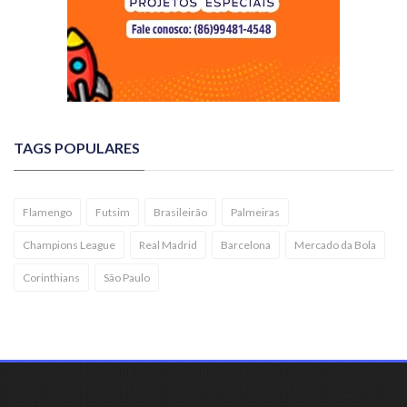
TAGS POPULARES
Flamengo
Futsim
Brasileirão
Palmeiras
Champions League
Real Madrid
Barcelona
Mercado da Bola
Corinthians
São Paulo