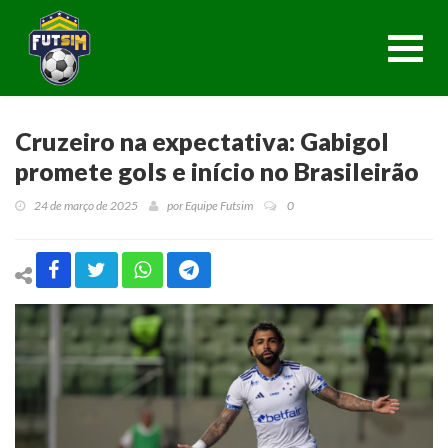
Toggl
navig
Cruzeiro na expectativa: Gabigol
promete gols e início no Brasileirão
24 de março de 2025
por
Equipe Futsim
0