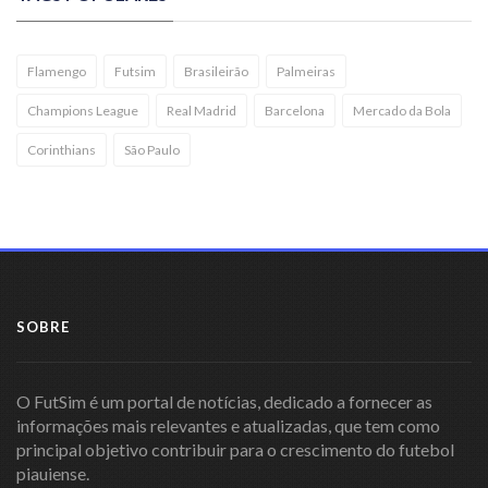
Flamengo
Futsim
Brasileirão
Palmeiras
Champions League
Real Madrid
Barcelona
Mercado da Bola
Corinthians
São Paulo
SOBRE
O FutSim é um portal de notícias, dedicado a fornecer as
informações mais relevantes e atualizadas, que tem como
principal objetivo contribuir para o crescimento do futebol
piauiense.