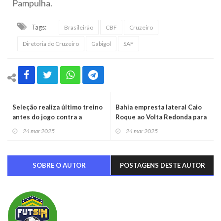
Pampulha.
Tags:
Brasileirão
CBF
Cruzeiro
Diretoria do Cruzeiro
Gabigol
SAF
Seleção realiza último treino
Bahia empresta lateral Caio
antes do jogo contra a
Roque ao Volta Redonda para
Argentina
disputar a Série B
24 mar 2025
24 mar 2025
SOBRE O AUTOR
POSTAGENS DESTE AUTOR