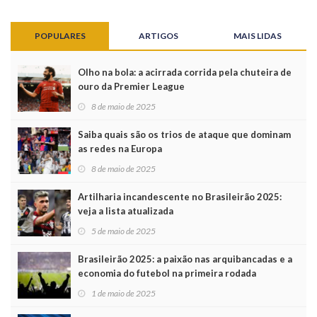
POPULARES
ARTIGOS
MAIS LIDAS
Olho na bola: a acirrada corrida pela chuteira de
ouro da Premier League
8 de maio de 2025
Saiba quais são os trios de ataque que dominam
as redes na Europa
8 de maio de 2025
Artilharia incandescente no Brasileirão 2025:
veja a lista atualizada
5 de maio de 2025
Brasileirão 2025: a paixão nas arquibancadas e a
economia do futebol na primeira rodada
1 de maio de 2025