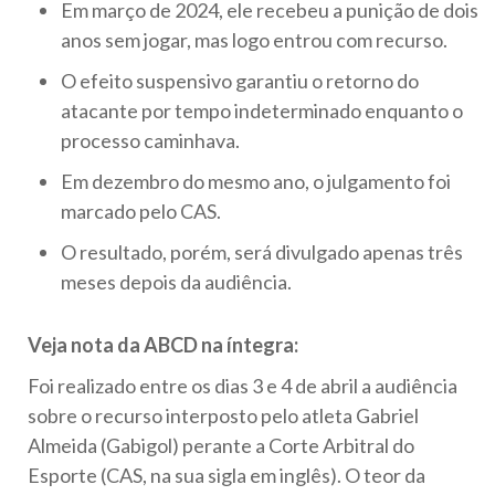
Em março de 2024, ele recebeu a punição de dois
anos sem jogar, mas logo entrou com recurso.
O efeito suspensivo garantiu o retorno do
atacante por tempo indeterminado enquanto o
processo caminhava.
Em dezembro do mesmo ano, o julgamento foi
marcado pelo CAS.
O resultado, porém, será divulgado apenas três
meses depois da audiência.
Veja nota da ABCD na íntegra:
Foi realizado entre os dias 3 e 4 de abril a audiência
sobre o recurso interposto pelo atleta Gabriel
Almeida (Gabigol) perante a Corte Arbitral do
Esporte (CAS, na sua sigla em inglês). O teor da