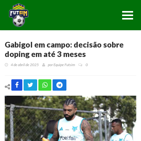
Toggl
navig
Gabigol em campo: decisão sobre
doping em até 3 meses
4 de abril de 2025
por
Equipe Futsim
0