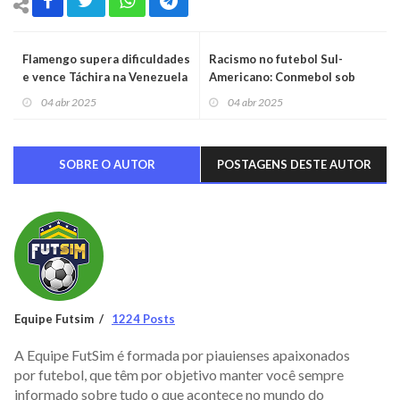
Flamengo supera dificuldades
Racismo no futebol Sul-
e vence Táchira na Venezuela
Americano: Conmebol sob
pressão por ações decisivas
04 abr 2025
04 abr 2025
SOBRE O AUTOR
POSTAGENS DESTE AUTOR
Equipe Futsim
1224 Posts
A Equipe FutSim é formada por piauienses apaixonados
por futebol, que têm por objetivo manter você sempre
informado sobre tudo o que acontece no mundo do