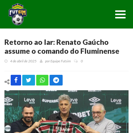
Toggl
navig
Retorno ao lar: Renato Gaúcho
assume o comando do Fluminense
4 de abril de 2025
por
Equipe Futsim
0