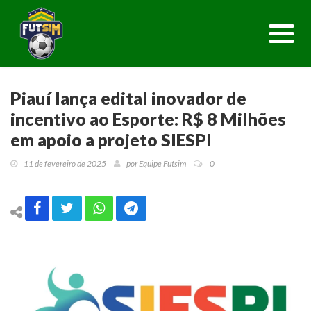
Toggl
navig
Piauí lança edital inovador de
incentivo ao Esporte: R$ 8 Milhões
em apoio a projeto SIESPI
11 de fevereiro de 2025
por
Equipe Futsim
0