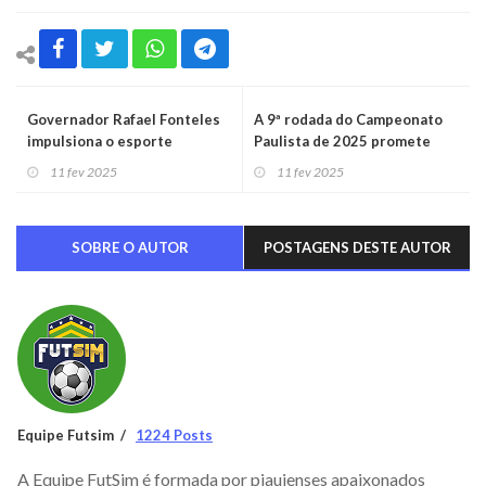
Governador Rafael Fonteles
A 9ª rodada do Campeonato
impulsiona o esporte
Paulista de 2025 promete
piauiense com o projeto
confrontos acirrados e
11 fev 2025
11 fev 2025
Bolsa Atleta
decisivos
SOBRE O AUTOR
POSTAGENS DESTE AUTOR
Equipe Futsim
1224 Posts
A Equipe FutSim é formada por piauienses apaixonados