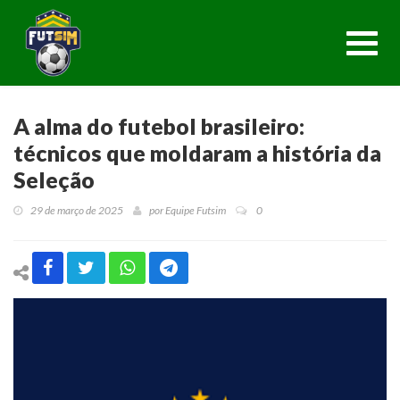
Toggl
navig
A alma do futebol brasileiro:
técnicos que moldaram a história da
Seleção
29 de março de 2025
por
Equipe Futsim
0