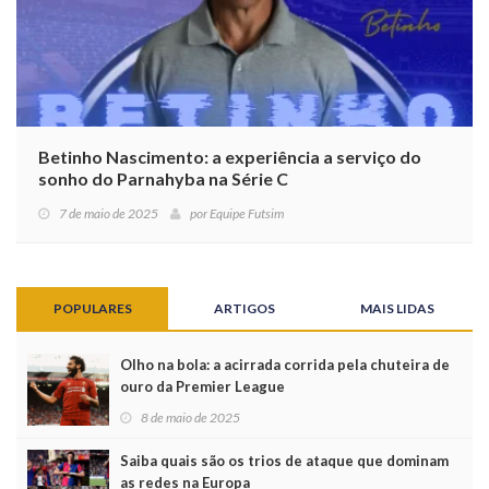
Betinho Nascimento: a experiência a serviço do
sonho do Parnahyba na Série C
7 de maio de 2025
por
Equipe Futsim
POPULARES
ARTIGOS
MAIS LIDAS
Olho na bola: a acirrada corrida pela chuteira de
ouro da Premier League
8 de maio de 2025
Saiba quais são os trios de ataque que dominam
as redes na Europa