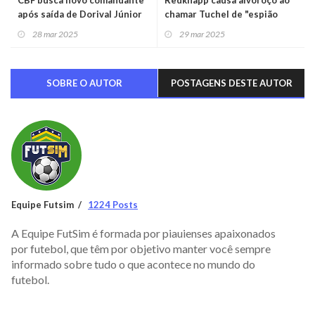
CBF busca novo comandante
Redknapp causa alvoroço ao
após saída de Dorival Júnior
chamar Tuchel de "espião
alemão"
28 mar 2025
29 mar 2025
SOBRE O AUTOR
POSTAGENS DESTE AUTOR
Equipe Futsim
1224 Posts
A Equipe FutSim é formada por piauienses apaixonados
por futebol, que têm por objetivo manter você sempre
informado sobre tudo o que acontece no mundo do
futebol.