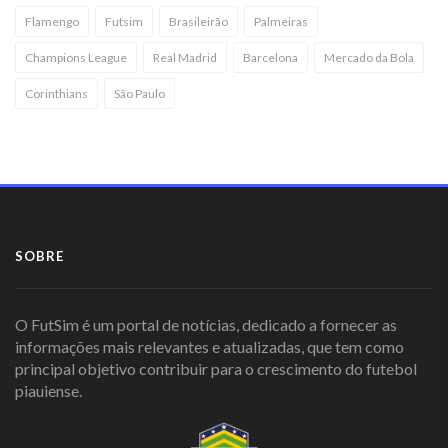
Flamengo
Futsim
Brasileirão
Palmeiras
Champions League
Real Madrid
Barcelona
Mercado da Bola
Corinthians
São Paulo
SOBRE
O FutSim é um portal de notícias, dedicado a fornecer as
informações mais relevantes e atualizadas, que tem como
principal objetivo contribuir para o crescimento do futebol
piauiense.