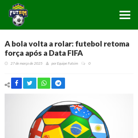
Toggl
navig
A bola volta a rolar: futebol retoma
força após a Data FIFA
27 de março de 2025
por
Equipe Futsim
0