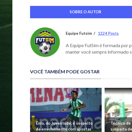
SOBRE O AUTOR
Equipe Futsim
1224 Posts
A Equipe FutSim é formada por p
manter você sempre informado s
VOCÊ TAMBÉM PODE GOSTAR
Ênio, do Juventude, é suspeito
Técnico de 
de envolvimento com apostas
suspeita de