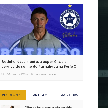
Betinho Nascimento: a experiência a
serviço do sonho do Parnahyba na Série C
7 de maio de 2025
por
Equipe Futsim
POPULARES
ARTIGOS
MAIS LIDAS
Olho na bola: a acirrada corrida