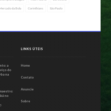
 DF
07 maio 2025
Mercado da Bola
Corinthians
São Paulo
LINKS ÚTEIS
to: a
Home
rviço do
yba na
Contato
5
Anuncie
maestro:
aká no
Sobre
25