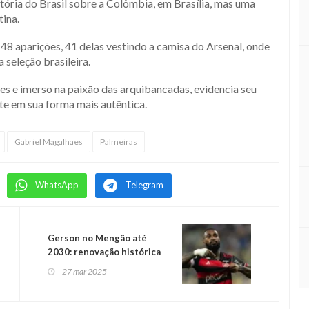
tória do Brasil sobre a Colômbia, em Brasília, mas uma
ina.
8 aparições, 41 delas vestindo a camisa do Arsenal, onde
 seleção brasileira.
tes e imerso na paixão das arquibancadas, evidencia seu
rte em sua forma mais autêntica.
Gabriel Magalhaes
Palmeiras
WhatsApp
Telegram
Gerson no Mengão até
2030: renovação histórica
no Flamengo
27 mar 2025