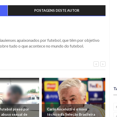
POSTAGENS DESTE AUTOR
iauienses apaixonados por futebol, que têm por objetivo
obre tudo o que acontece no mundo do futebol.
T
futebol preso por
Carlo Ancelotti é o novo
Fl
 abuso sexual de
técnico da Seleção Brasileira
pa