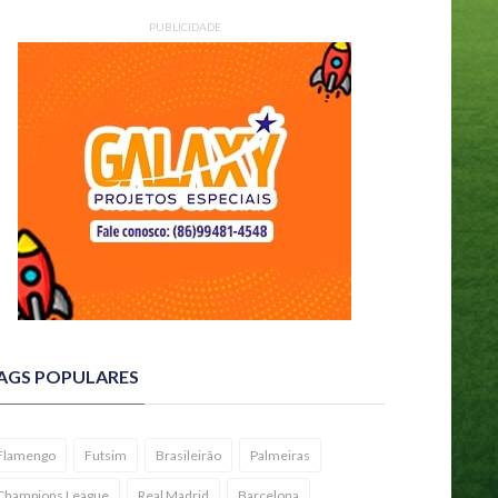
PUBLICIDADE
AGS POPULARES
Flamengo
Futsim
Brasileirão
Palmeiras
uminense terá Thiago Silva
ra jogão com a Aparecidense
Champions League
Real Madrid
Barcelona