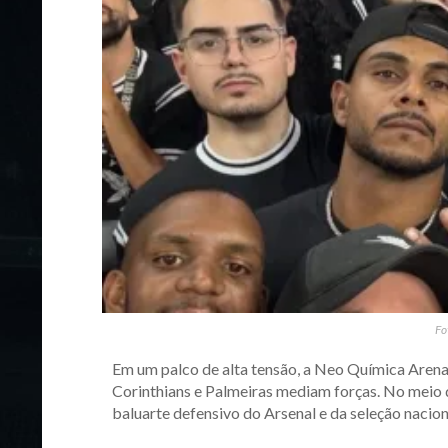
Fo
Em um palco de alta tensão, a Neo Química Arena 
Corinthians e Palmeiras mediam forças. No meio 
baluarte defensivo do Arsenal e da seleção nacion