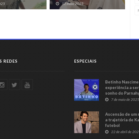
iauí
no
025
12 maio 2025
S REDES
ESPECIAIS
Betinho Nascimen
experiência a se
sonho do Parnah
Série C
7 de maio de 202
Ascensão de um 
a trajetória de K
futebol
22 de abril de 20