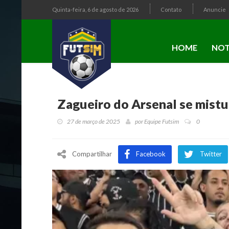
Quinta-feira, 6 de agosto de 2026
Contato
Anuncie
HOME
NOT
Zagueiro do Arsenal se mistur
27 de março de 2025
por
Equipe Futsim
0
Compartilhar
Facebook
Twitter