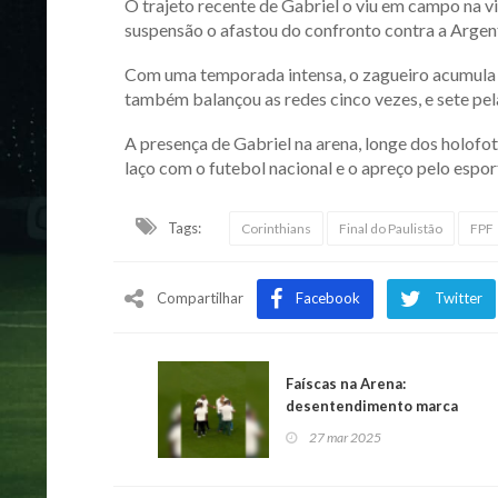
O trajeto recente de Gabriel o viu em campo na vi
suspensão o afastou do confronto contra a Argent
Com uma temporada intensa, o zagueiro acumula 4
também balançou as redes cinco vezes, e sete pela
A presença de Gabriel na arena, longe dos holofo
laço com o futebol nacional e o apreço pelo espo
Tags:
Corinthians
Final do Paulistão
FPF
Compartilhar
Facebook
Twitter
Faíscas na Arena:
desentendimento marca
aquecimento antes da final
27 mar 2025
do Paulistão