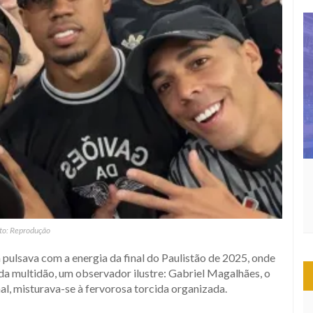
to: Reprodução
pulsava com a energia da final do Paulistão de 2025, onde
da multidão, um observador ilustre: Gabriel Magalhães, o
al, misturava-se à fervorosa torcida organizada.