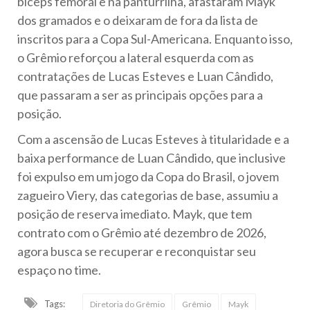
bíceps femoral e na panturrilha, afastaram Mayk
dos gramados e o deixaram de fora da lista de
inscritos para a Copa Sul-Americana. Enquanto isso,
o Grêmio reforçou a lateral esquerda com as
contratações de Lucas Esteves e Luan Cândido,
que passaram a ser as principais opções para a
posição.
Com a ascensão de Lucas Esteves à titularidade e a
baixa performance de Luan Cândido, que inclusive
foi expulso em um jogo da Copa do Brasil, o jovem
zagueiro Viery, das categorias de base, assumiu a
posição de reserva imediato. Mayk, que tem
contrato com o Grêmio até dezembro de 2026,
agora busca se recuperar e reconquistar seu
espaço no time.
Tags:
Diretoria do Grêmio
Grêmio
Mayk