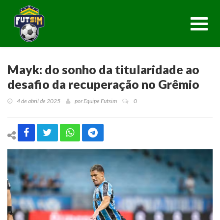
Toggl
navig
Mayk: do sonho da titularidade ao
desafio da recuperação no Grêmio
4 de abril de 2025
por
Equipe Futsim
0