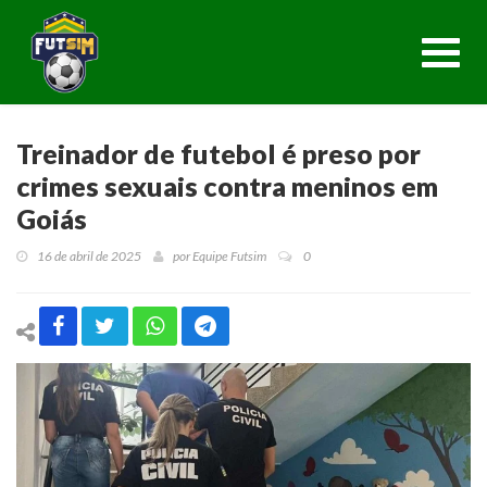
Toggl
navig
Treinador de futebol é preso por
crimes sexuais contra meninos em
Goiás
16 de abril de 2025
por
Equipe Futsim
0