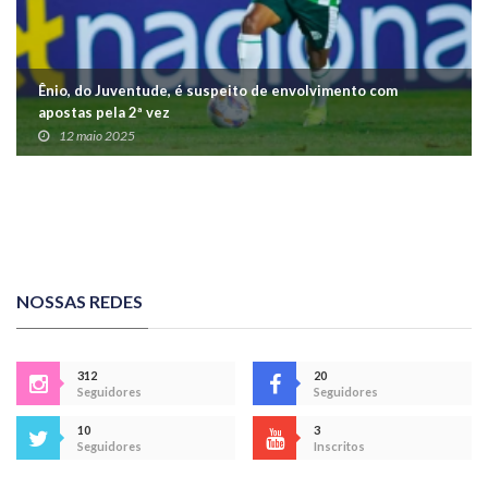
Ênio, do Juventude, é suspeito de envolvimento com
apostas pela 2ª vez
12 maio 2025
NOSSAS REDES
312
20
Seguidores
Seguidores
10
3
Seguidores
Inscritos