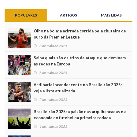
POPULARES
ARTIGOS
MAIS LIDAS
Olho na bola: a acirrada corrida pela chuteira de
ouro da Premier League
8 de maio de 2025
Saiba quais são os trios de ataque que dominam
as redes na Europa
8 de maio de 2025
Artilharia incandescente no Brasileirão 2025:
veja a lista atualizada
5 de maio de 2025
Brasileirão 2025: a paixão nas arquibancadas e a
economia do futebol na primeira rodada
1 de maio de 2025