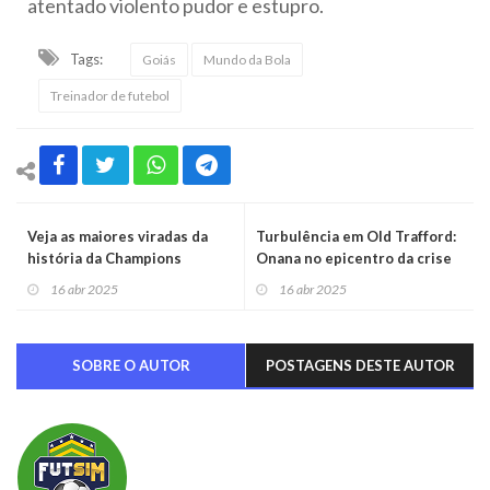
atentado violento pudor e estupro.
Tags:
Goiás
Mundo da Bola
Treinador de futebol
Veja as maiores viradas da
Turbulência em Old Trafford:
história da Champions
Onana no epicentro da crise
League
do Manchester United
16 abr 2025
16 abr 2025
SOBRE O AUTOR
POSTAGENS DESTE AUTOR