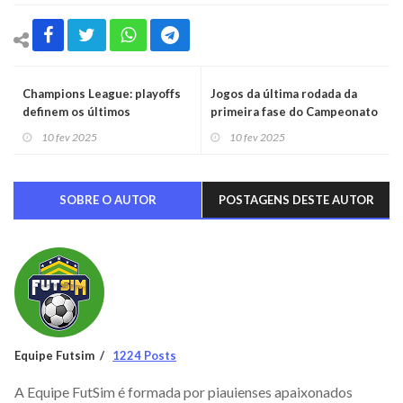
Champions League: playoffs
Jogos da última rodada da
definem os últimos
primeira fase do Campeonato
classificados para as oitavas
Piauiense são remarcados
10 fev 2025
10 fev 2025
pela FFP
SOBRE O AUTOR
POSTAGENS DESTE AUTOR
Equipe Futsim
1224 Posts
A Equipe FutSim é formada por piauienses apaixonados