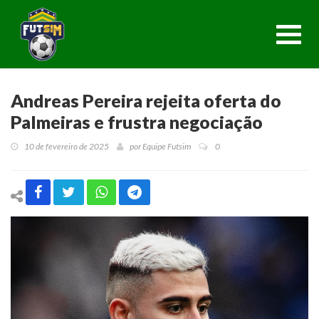
Toggl
navig
Andreas Pereira rejeita oferta do
Palmeiras e frustra negociação
10 de fevereiro de 2025
por
Equipe Futsim
0