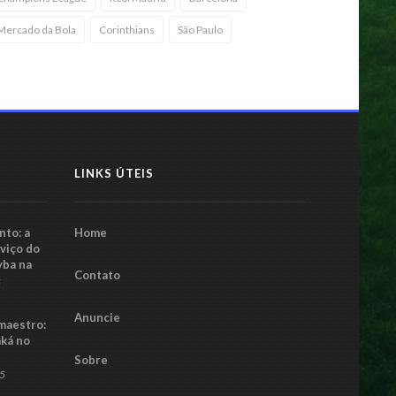
Mercado da Bola
Corinthians
São Paulo
LINKS ÚTEIS
to: a
Home
rviço do
yba na
Contato
5
Anuncie
maestro:
aká no
Sobre
25