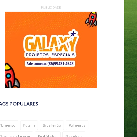
PUBLICIDADE
AGS POPULARES
Flamengo
Futsim
Brasileirão
Palmeiras
Champions League
Real Madrid
Barcelona