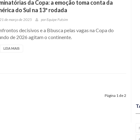
iminatórias da Copa: a emoção toma conta da
érica do Sul na 13ª rodada
21 de março de 2025
por
Equipe Futsim
nfrontos decisivos e a Bbusca pelas vagas na Copa do
ndo de 2026 agitam o continente.
LEIA MAIS
Página 1 de 2
T