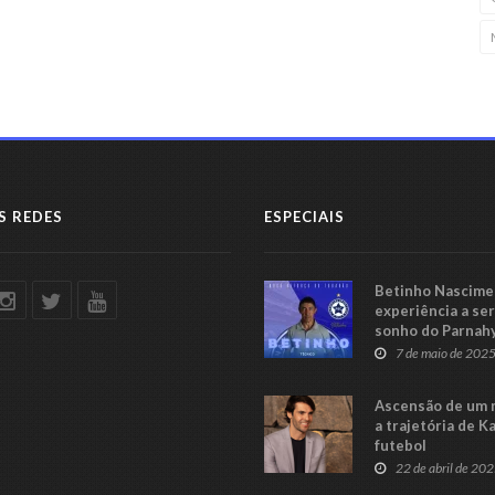
S REDES
ESPECIAIS
Betinho Nascimen
experiência a se
sonho do Parnah
Série C
7 de maio de 202
Ascensão de um 
a trajetória de K
futebol
22 de abril de 20