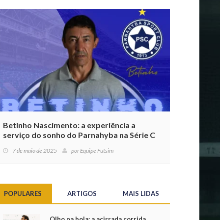
Betinho Nascimento: a experiência a
serviço do sonho do Parnahyba na Série C
7 de maio de 2025
por
Equipe Futsim
POPULARES
ARTIGOS
MAIS LIDAS
Olho na bola: a acirrada corrida