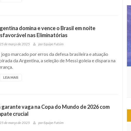
gentina domina e vence o Brasil em noite
sfavorável nas Eliminatórias
25 de março de 2025
por
Equipe Futsim
jogo marcado por erros da defesa brasileira e atuação
pirada da Argentina, a seleção de Messi goleia e dispara na
erança.
LEIA MAIS
ã garante vaga na Copa do Mundo de 2026 com
pate crucial
25 de março de 2025
por
Equipe Futsim