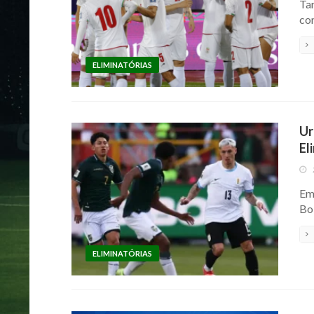
Tar
co
ELIMINATÓRIAS
Ur
El
Em 
Bo
ELIMINATÓRIAS