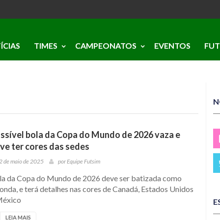
ÍCIAS
TIMES
CAMPEONATOS
EVENTOS
FUT
N
ssível bola da Copa do Mundo de 2026 vaza e
ve ter cores das sedes
2 de maio de 2025
por
Equipe Futsim
la da Copa do Mundo de 2026 deve ser batizada como
onda, e terá detalhes nas cores de Canadá, Estados Unidos
México
E
LEIA MAIS