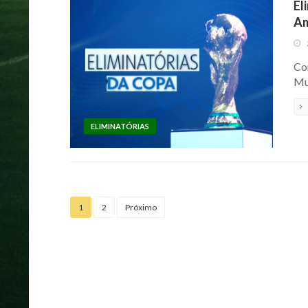
El
Am
Co
Mu
ELIMINATÓRIAS
1
2
Próximo