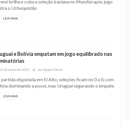
emi brilha e coloca seleção iraniana no Mundial após jogo
ntra o Uzbequistão
LEIA MAIS
uguai e Bolívia empatam em jogo equilibrado nas
iminatórias
25 de março de 2025
por
Equipe Futsim
partida disputada em El Alto, seleções ficam no 0 a 0, com
lívia dominando a posse, mas Uruguai segurando o empate.
LEIA MAIS