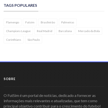
TAGS POPULARES
Flamengo
Futsim
Brasileirão
Palmeiras
Champions League
Real Madrid
Barcelona
Mercado da Bola
Corinthians
São Paulo
SOBRE
O FutSim é um portal de notícias, dedicado a fornecer as
informações mais relevantes e atualizadas, que tem como
principal objetivo contribuir para o crescimento do futebol