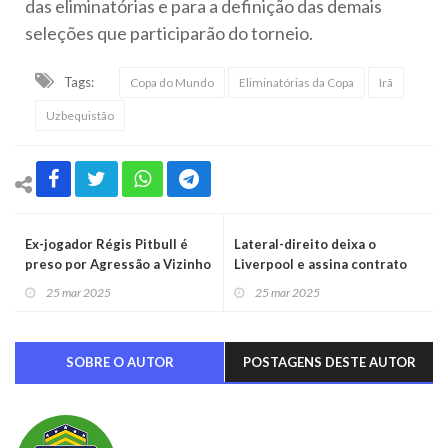
das eliminatórias e para a definição das demais
seleções que participarão do torneio.
Tags:
Copa do Mundo
Eliminatórias da Copa
Irã
Uzbequistão
Ex-jogador Régis Pitbull é
Lateral-direito deixa o
preso por Agressão a Vizinho
Liverpool e assina contrato
em São Paulo
milionário com o clube
25 mar 2025
25 mar 2025
espanhol
SOBRE O AUTOR
POSTAGENS DESTE AUTOR