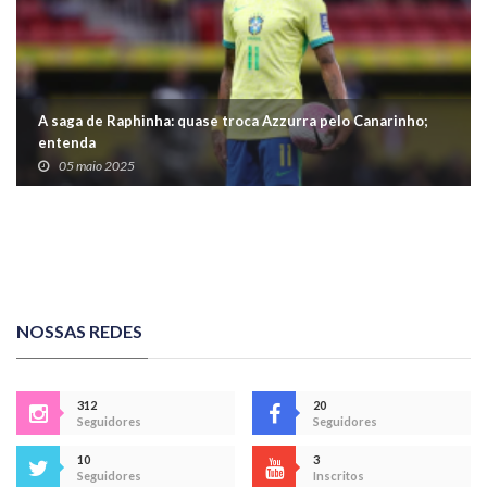
A saga de Raphinha: quase troca Azzurra pelo Canarinho;
entenda
05 maio 2025
NOSSAS REDES
312
20
Seguidores
Seguidores
10
3
Seguidores
Inscritos