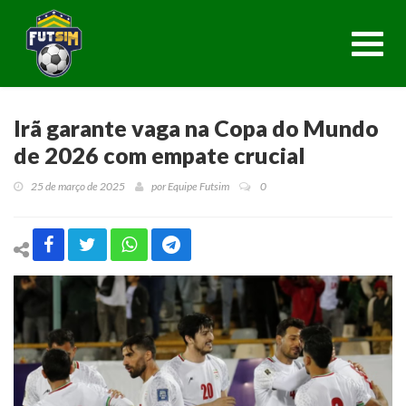
Toggl
navig
Irã garante vaga na Copa do Mundo
de 2026 com empate crucial
25 de março de 2025
por
Equipe Futsim
0