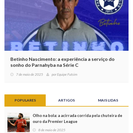
Betinho Nascimento: a experiência a serviço do
sonho do Parnahyba na Série C
7 de maio de 2025
por
Equipe Futsim
POPULARES
ARTIGOS
MAIS LIDAS
Olho na bola: a acirrada corrida pela chuteira de
ouro da Premier League
8 de maio de 2025