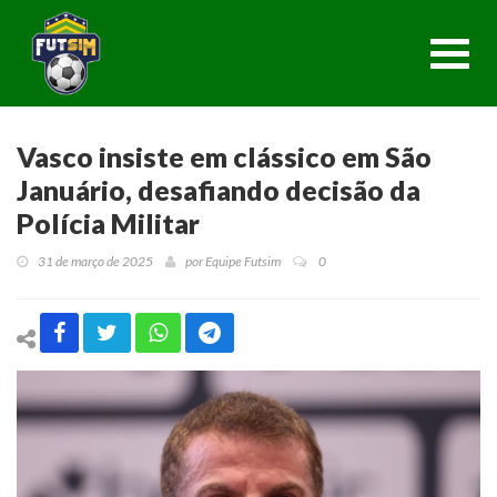
Toggl
navig
Vasco insiste em clássico em São
Januário, desafiando decisão da
Polícia Militar
31 de março de 2025
por
Equipe Futsim
0