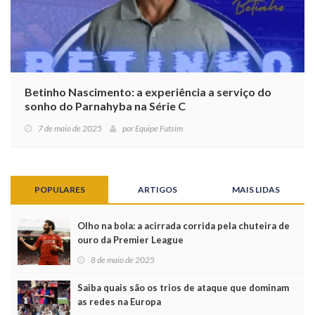
Betinho Nascimento: a experiência a serviço do
sonho do Parnahyba na Série C
7 de maio de 2025
por
Equipe Futsim
POPULARES
ARTIGOS
MAIS LIDAS
Olho na bola: a acirrada corrida pela chuteira de
ouro da Premier League
8 de maio de 2025
Saiba quais são os trios de ataque que dominam
as redes na Europa