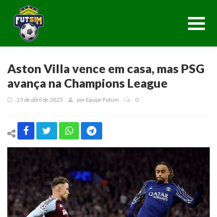
Toggl
navig
Aston Villa vence em casa, mas PSG
avança na Champions League
15 de abril de 2025
por
Equipe Futsim
0