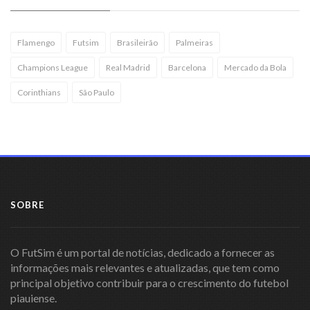
Flamengo
Futsim
Brasileirão
Palmeiras
Champions League
Real Madrid
Barcelona
Mercado da Bola
Corinthians
São Paulo
SOBRE
O FutSim é um portal de notícias, dedicado a fornecer as
informações mais relevantes e atualizadas, que tem como
principal objetivo contribuir para o crescimento do futebol
piauiense.