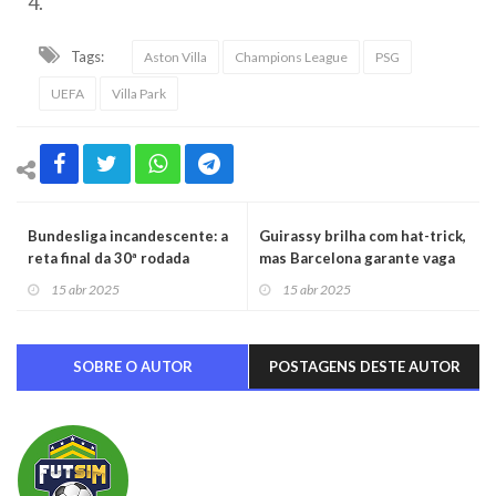
4.
Tags:
Aston Villa
Champions League
PSG
UEFA
Villa Park
Bundesliga incandescente: a
Guirassy brilha com hat-trick,
reta final da 30ª rodada
mas Barcelona garante vaga
na semifinal da Champions
15 abr 2025
15 abr 2025
SOBRE O AUTOR
POSTAGENS DESTE AUTOR