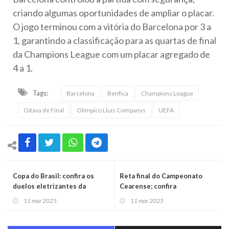
criando algumas oportunidades de ampliar o placar.
O jogo terminou com a vitória do Barcelona por 3 a
1, garantindo a classificação para as quartas de final
da Champions League com um placar agregado de
4 a 1.
Tags:
Barcelona
Benfica
Champions League
Oitava de Final
Olímpico Lluís Companys
UEFA
Copa do Brasil: confira os
Reta final do Campeonato
duelos eletrizantes da
Cearense; confira
Segunda Fase nesta terça-
11 mar 2025
11 mar 2025
feira (11/03)