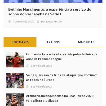
Betinho Nascimento: a experiência a serviço do
sonho do Parnahyba na Série C
7 de maio de 2025
por
Equipe Futsim
POPULARES
ARTIGOS
MAIS LIDAS
Olho na bola: a acirrada corrida pela chuteira de
ouro da Premier League
8 de maio de 2025
Saiba quais são os trios de ataque que dominam
as redes na Europa
8 de maio de 2025
Artilharia incandescente no Brasileirão 2025:
veja a lista atualizada