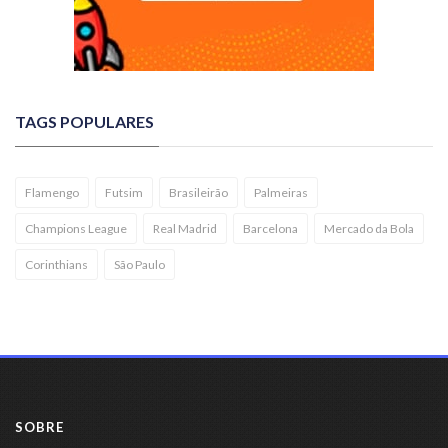
TAGS POPULARES
Flamengo
Futsim
Brasileirão
Palmeiras
Champions League
Real Madrid
Barcelona
Mercado da Bola
Corinthians
São Paulo
SOBRE