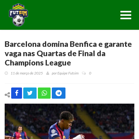
Toggl
navig
Barcelona domina Benfica e garante
vaga nas Quartas de Final da
Champions League
11 de março de 2025
por
Equipe Futsim
0