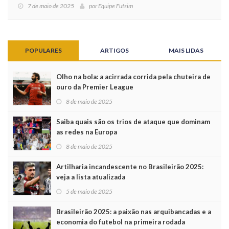
7 de maio de 2025
por
Equipe Futsim
POPULARES
ARTIGOS
MAIS LIDAS
Olho na bola: a acirrada corrida pela chuteira de
ouro da Premier League
8 de maio de 2025
Saiba quais são os trios de ataque que dominam
as redes na Europa
8 de maio de 2025
Artilharia incandescente no Brasileirão 2025:
veja a lista atualizada
5 de maio de 2025
Brasileirão 2025: a paixão nas arquibancadas e a
economia do futebol na primeira rodada