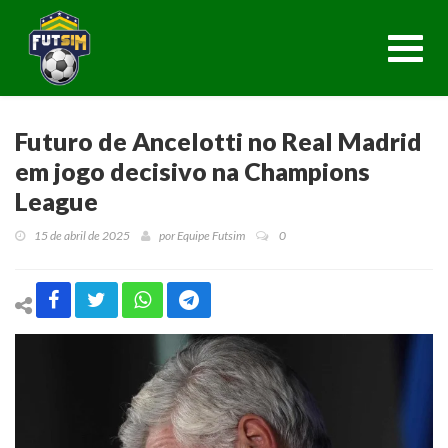
Toggl
navig
Futuro de Ancelotti no Real Madrid
em jogo decisivo na Champions
League
15 de abril de 2025
por
Equipe Futsim
0