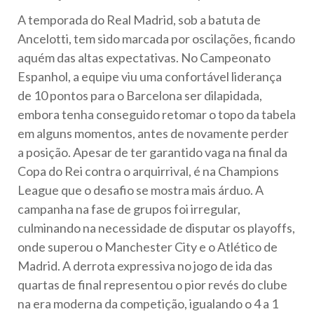
A temporada do Real Madrid, sob a batuta de
Ancelotti, tem sido marcada por oscilações, ficando
aquém das altas expectativas. No Campeonato
Espanhol, a equipe viu uma confortável liderança
de 10 pontos para o Barcelona ser dilapidada,
embora tenha conseguido retomar o topo da tabela
em alguns momentos, antes de novamente perder
a posição. Apesar de ter garantido vaga na final da
Copa do Rei contra o arquirrival, é na Champions
League que o desafio se mostra mais árduo. A
campanha na fase de grupos foi irregular,
culminando na necessidade de disputar os playoffs,
onde superou o Manchester City e o Atlético de
Madrid. A derrota expressiva no jogo de ida das
quartas de final representou o pior revés do clube
na era moderna da competição, igualando o 4 a 1