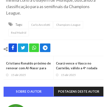
classificação para as semifinais da Champions
League.
Tags:
Carlo Ancelotti
Champions League
Real Madrid
Cristiano Ronaldo próximo de
Ceará vence o Vasco no
renovar com Al-Nassr para
Castelão, válido a 4ª rodada
mais duas temporadas
da Série A do Brasileirão
15 abr 2025
15 abr 2025
SOBRE O AUTOR
POSTAGENS DESTE AUTOR