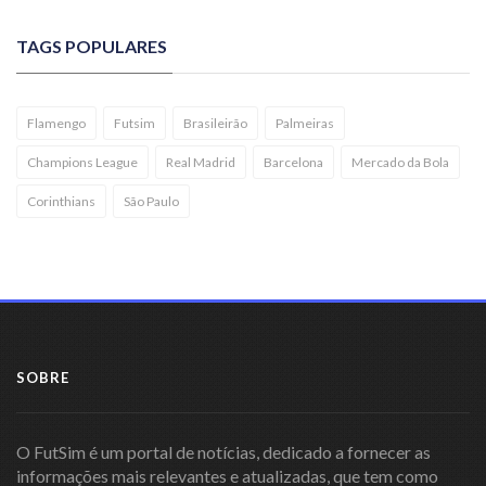
TAGS POPULARES
Flamengo
Futsim
Brasileirão
Palmeiras
Champions League
Real Madrid
Barcelona
Mercado da Bola
Corinthians
São Paulo
SOBRE
O FutSim é um portal de notícias, dedicado a fornecer as
informações mais relevantes e atualizadas, que tem como