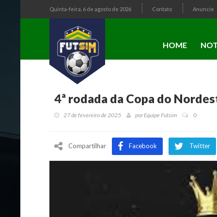
Quinta-feira, 6 de agosto de 2026
Contato
Anuncie
HOME
NOT
4ª rodada da Copa do Nordes
27 de fevereiro de 2025
por
Equipe Futsim
0
Compartilhar
Facebook
Twitter