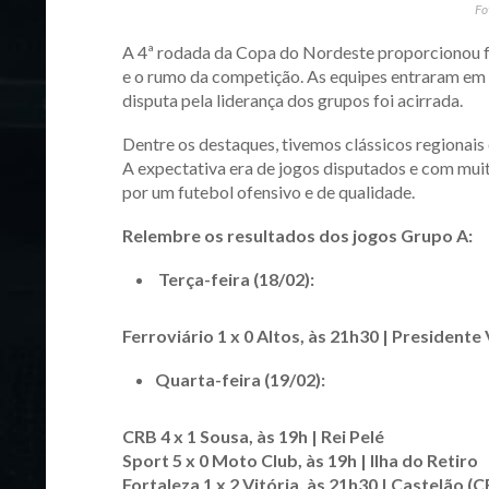
Fo
A 4ª rodada da Copa do Nordeste proporcionou f
e o rumo da competição. As equipes entraram em 
disputa pela liderança dos grupos foi acirrada.
Dentre os destaques, tivemos clássicos regionais 
A expectativa era de jogos disputados e com muit
por um futebol ofensivo e de qualidade.
Relembre os resultados dos jogos Grupo A:
Terça-feira (18/02):
Ferroviário 1 x 0 Altos, às 21h30 | Presidente
Quarta-feira (19/02):
CRB 4 x 1 Sousa, às 19h | Rei Pelé
Sport 5 x 0 Moto Club, às 19h | Ilha do Retiro
Fortaleza 1 x 2 Vitória, às 21h30 | Castelão (C