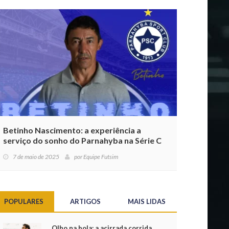
Betinho Nascimento: a experiência a
serviço do sonho do Parnahyba na Série C
7 de maio de 2025
por
Equipe Futsim
POPULARES
ARTIGOS
MAIS LIDAS
Olho na bola: a acirrada corrida