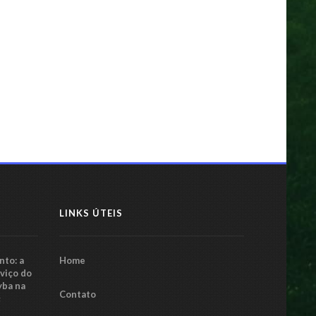
artas de final da Copa do
rdeste: o caminho para a
ória
27 mar 2025
LINKS ÚTEIS
to: a
Home
rviço do
yba na
Contato
5