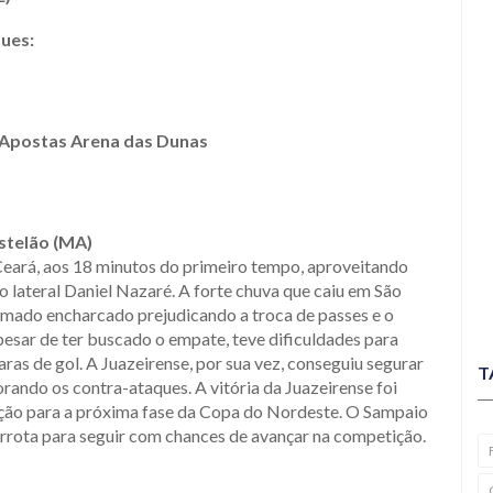
ques:
e Apostas Arena das Dunas
astelão (MA)
Ceará, aos 18 minutos do primeiro tempo, aproveitando
o lateral Daniel Nazaré. A forte chuva que caiu em São
gramado encharcado prejudicando a troca de passes e o
esar de ter buscado o empate, teve dificuldades para
aras de gol. A Juazeirense, por sua vez, conseguiu segurar
T
rando os contra-ataques. A vitória da Juazeirense foi
cação para a próxima fase da Copa do Nordeste. O Sampaio
derrota para seguir com chances de avançar na competição.