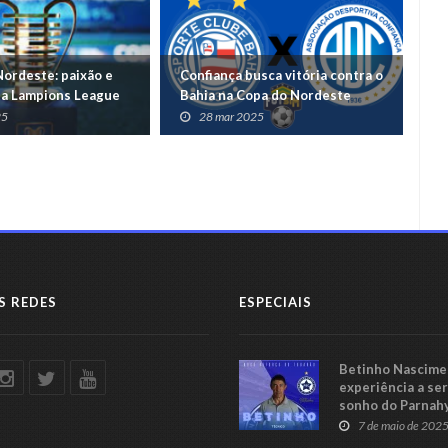
Nordeste: paixão e
Confiança busca vitória contra o
Qu
 na Lampions League
Bahia na Copa do Nordeste
No
gl
25
28 mar 2025
S REDES
ESPECIAIS
Betinho Nascimen
experiência a se
sonho do Parnah
Série C
7 de maio de 202