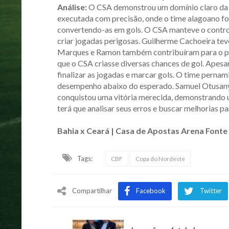
Análise:
O CSA demonstrou um domínio claro da p
executada com precisão, onde o time alagoano foi
convertendo-as em gols. O CSA manteve o control
criar jogadas perigosas. Guilherme Cachoeira tev
Marques e Ramon também contribuíram para o pla
que o CSA criasse diversas chances de gol. Apesa
finalizar as jogadas e marcar gols. O time perna
desempenho abaixo do esperado. Samuel Otusany
conquistou uma vitória merecida, demonstrando um
terá que analisar seus erros e buscar melhorias p
Bahia x Ceará | Casa de Apostas Arena Fon
Tags:
CBF
Copa do Nordeste
Compartilhar
Facebook
Twitter