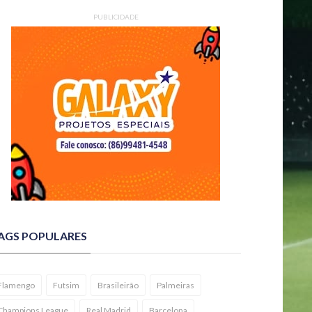
PUBLICIDADE
AGS POPULARES
Flamengo
Futsim
Brasileirão
Palmeiras
Champions League
Real Madrid
Barcelona