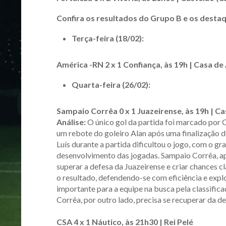
Confira os resultados do Grupo B e os desta
Terça-feira (18/02):
América -RN 2 x 1 Confiança, às 19h | Casa d
Quarta-feira (26/02):
Sampaio Corrêa 0 x 1 Juazeirense, às 19h | C
Análise:
O único gol da partida foi marcado por 
um rebote do goleiro Alan após uma finalização d
Luís durante a partida dificultou o jogo, com o 
desenvolvimento das jogadas. Sampaio Corrêa, ap
superar a defesa da Juazeirense e criar chances cl
o resultado, defendendo-se com eficiência e explo
importante para a equipe na busca pela classifi
Corrêa, por outro lado, precisa se recuperar da 
CSA 4 x 1 Náutico, às 21h30 | Rei Pelé