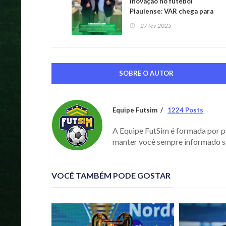
Inovação no futebol
Piauiense: VAR chega para
as semifinais do estadual
27 fev 2025
SOBRE O AUTOR
Equipe Futsim
1224 Posts
A Equipe FutSim é formada por p
manter você sempre informado s
VOCÊ TAMBÉM PODE GOSTAR