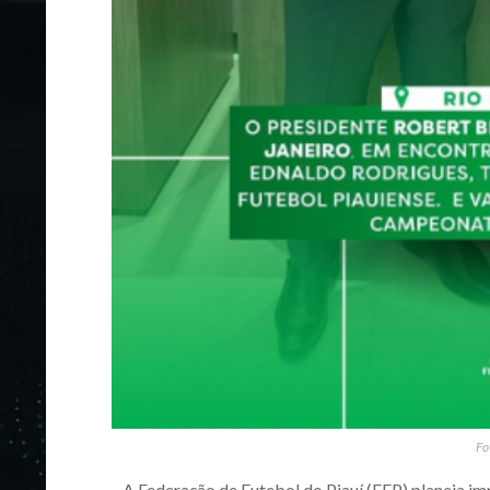
Fo
A Federação de Futebol do Piauí (FFP) planeja im