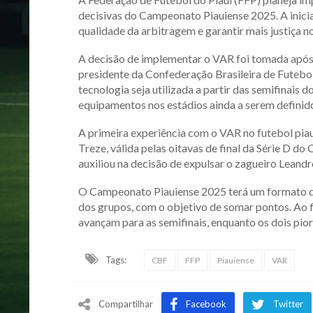
decisivas do Campeonato Piauiense 2025. A inicia
qualidade da arbitragem e garantir mais justiça n
A decisão de implementar o VAR foi tomada após 
presidente da Confederação Brasileira de Futebol 
tecnologia seja utilizada a partir das semifinais d
equipamentos nos estádios ainda a serem definid
A primeira experiência com o VAR no futebol piau
Treze, válida pelas oitavas de final da Série D do
auxiliou na decisão de expulsar o zagueiro Leand
O Campeonato Piauiense 2025 terá um formato de 
dos grupos, com o objetivo de somar pontos. Ao f
avançam para as semifinais, enquanto os dois pior
Tags:
CBF
FFP
Piauiense
VAR
Compartilhar
Facebook
Twitter