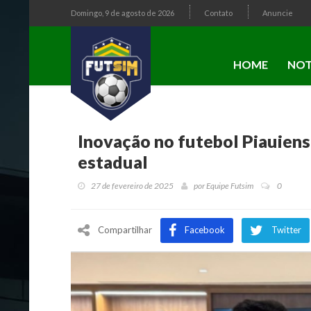
Domingo, 9 de agosto de 2026
Contato
Anuncie
HOME
NOT
Inovação no futebol Piauiens
estadual
27 de fevereiro de 2025
por
Equipe Futsim
0
Compartilhar
Facebook
Twitter