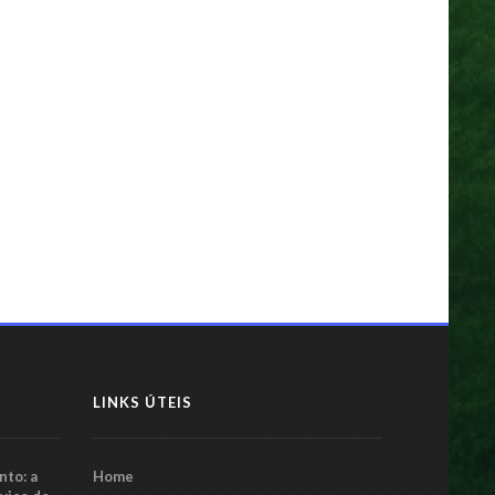
auí EC vence Fluminense-PI na
nal e conquista o Campeonato
auiense
29 mar 2025
LINKS ÚTEIS
to: a
Home