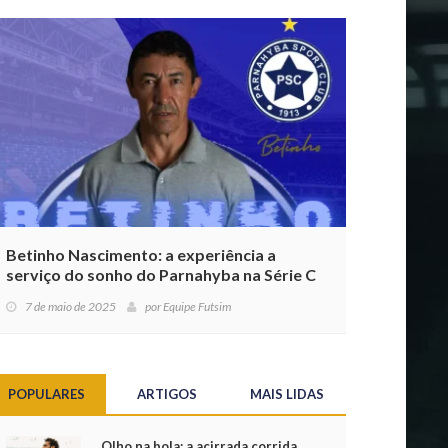
Betinho Nascimento: a experiência a
serviço do sonho do Parnahyba na Série C
7 de maio de 2025
por
Equipe Futsim
POPULARES
ARTIGOS
MAIS LIDAS
Olho na bola: a acirrada corrida