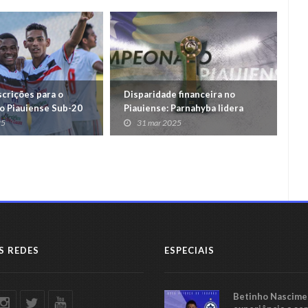
scrições para o
Disparidade financeira no
Pi
 Piauiense Sub-20
Piauiense: Parnahyba lidera
fi
arrecadação, Altos na lanterna
Pi
25
31 mar 2025
S REDES
ESPECIAIS
Betinho Nascimen