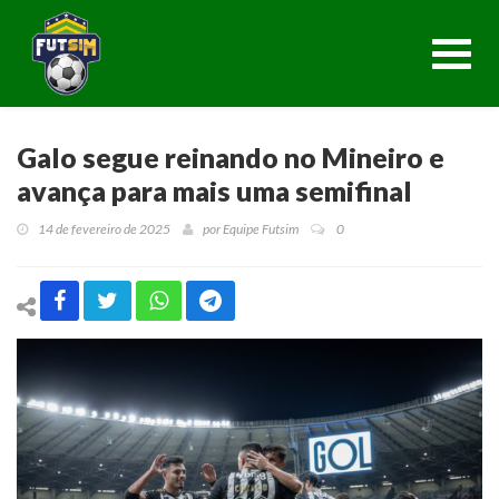
Toggl
navig
Galo segue reinando no Mineiro e
avança para mais uma semifinal
14 de fevereiro de 2025
por
Equipe Futsim
0