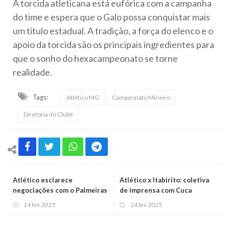
A torcida atleticana está eufórica com a campanha
do time e espera que o Galo possa conquistar mais
um título estadual. A tradição, a força do elenco e o
apoio da torcida são os principais ingredientes para
que o sonho do hexacampeonato se torne
realidade.
Tags:
Atlético MG
Campeonato Mineiro
Diretoria do Clube
Atlético esclarece
Atlético x Itabirito: coletiva
negociações com o Palmeiras
de imprensa com Cuca
14 fev 2025
14 fev 2025