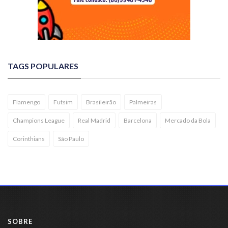
TAGS POPULARES
Flamengo
Futsim
Brasileirão
Palmeiras
Champions League
Real Madrid
Barcelona
Mercado da Bola
Corinthians
São Paulo
SOBRE