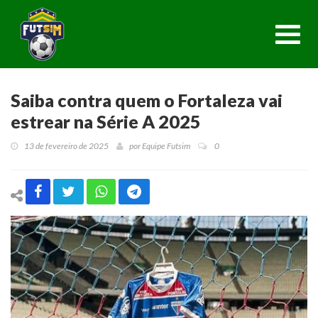
Toggl
navig
Saiba contra quem o Fortaleza vai
estrear na Série A 2025
13 de fevereiro de 2025
por
Equipe Futsim
0