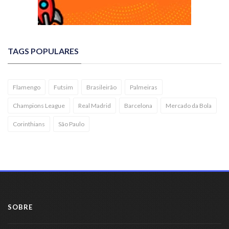
TAGS POPULARES
Flamengo
Futsim
Brasileirão
Palmeiras
Champions League
Real Madrid
Barcelona
Mercado da Bola
Corinthians
São Paulo
SOBRE