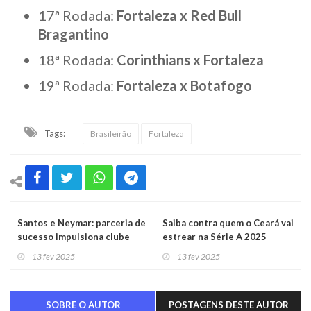
17ª Rodada:
Fortaleza x Red Bull
Bragantino
18ª Rodada:
Corinthians x Fortaleza
19ª Rodada:
Fortaleza x Botafogo
Tags:
Brasileirão
Fortaleza
Santos e Neymar: parceria de
Saiba contra quem o Ceará vai
sucesso impulsiona clube
estrear na Série A 2025
rumo aos 100 mil sócios
13 fev 2025
13 fev 2025
SOBRE O AUTOR
POSTAGENS DESTE AUTOR