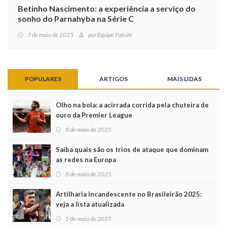
Betinho Nascimento: a experiência a serviço do
sonho do Parnahyba na Série C
7 de maio de 2025
por
Equipe Futsim
POPULARES
ARTIGOS
MAIS LIDAS
Olho na bola: a acirrada corrida pela chuteira de
ouro da Premier League
8 de maio de 2025
Saiba quais são os trios de ataque que dominam
as redes na Europa
8 de maio de 2025
Artilharia incandescente no Brasileirão 2025:
veja a lista atualizada
5 de maio de 2025